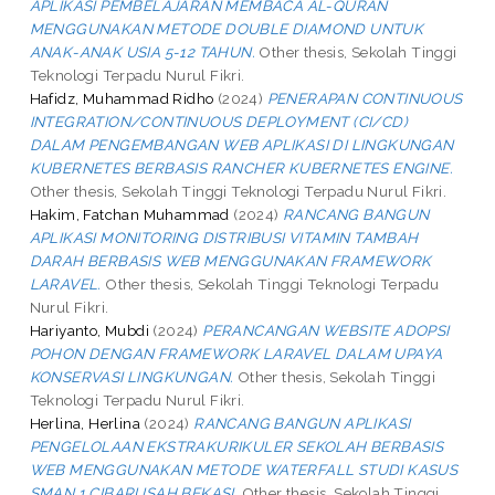
APLIKASI PEMBELAJARAN MEMBACA AL-QURAN
MENGGUNAKAN METODE DOUBLE DIAMOND UNTUK
ANAK-ANAK USIA 5-12 TAHUN.
Other thesis, Sekolah Tinggi
Teknologi Terpadu Nurul Fikri.
Hafidz, Muhammad Ridho
(2024)
PENERAPAN CONTINUOUS
INTEGRATION/CONTINUOUS DEPLOYMENT (CI/CD)
DALAM PENGEMBANGAN WEB APLIKASI DI LINGKUNGAN
KUBERNETES BERBASIS RANCHER KUBERNETES ENGINE.
Other thesis, Sekolah Tinggi Teknologi Terpadu Nurul Fikri.
Hakim, Fatchan Muhammad
(2024)
RANCANG BANGUN
APLIKASI MONITORING DISTRIBUSI VITAMIN TAMBAH
DARAH BERBASIS WEB MENGGUNAKAN FRAMEWORK
LARAVEL.
Other thesis, Sekolah Tinggi Teknologi Terpadu
Nurul Fikri.
Hariyanto, Mubdi
(2024)
PERANCANGAN WEBSITE ADOPSI
POHON DENGAN FRAMEWORK LARAVEL DALAM UPAYA
KONSERVASI LINGKUNGAN.
Other thesis, Sekolah Tinggi
Teknologi Terpadu Nurul Fikri.
Herlina, Herlina
(2024)
RANCANG BANGUN APLIKASI
PENGELOLAAN EKSTRAKURIKULER SEKOLAH BERBASIS
WEB MENGGUNAKAN METODE WATERFALL STUDI KASUS
SMAN 1 CIBARUSAH BEKASI.
Other thesis, Sekolah Tinggi