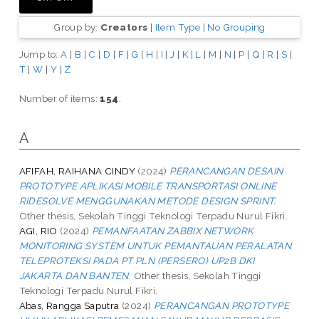
Group by:
Creators
|
Item Type
|
No Grouping
Jump to:
A
|
B
|
C
|
D
|
F
|
G
|
H
|
I
|
J
|
K
|
L
|
M
|
N
|
P
|
Q
|
R
|
S
|
T
|
W
|
Y
|
Z
Number of items:
154
.
A
AFIFAH, RAIHANA CINDY
(2024)
PERANCANGAN DESAIN
PROTOTYPE APLIKASI MOBILE TRANSPORTASI ONLINE
RIDESOLVE MENGGUNAKAN METODE DESIGN SPRINT.
Other thesis, Sekolah Tinggi Teknologi Terpadu Nurul Fikri.
AGI, RIO
(2024)
PEMANFAATAN ZABBIX NETWORK
MONITORING SYSTEM UNTUK PEMANTAUAN PERALATAN
TELEPROTEKSI PADA PT PLN (PERSERO) UP2B DKI
JAKARTA DAN BANTEN.
Other thesis, Sekolah Tinggi
Teknologi Terpadu Nurul Fikri.
Abas, Rangga Saputra
(2024)
PERANCANGAN PROTOTYPE