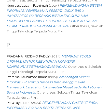
Other thesis, Sekolah Tinggi Teknologi Terpadu Nurul Fikri.
Nuurussa’aadah, Fathimah
(2024)
PENGEMBANGAN SISTEM
INFORMASI PENERIMAAN PESERTA DIDIK BARU
(KHAZAREGSYS) BERBASIS WEB MENGGUNAKAN
FRAMEWORK LARAVEL STUDI KASUS SEKOLAH DASAR
ISLAM TERPADU KHARISMA AZZAHRA.
Other thesis, Sekolah
Tinggi Teknologi Terpadu Nurul Fikri.
P
PRADANA, RIDDHO FADLY
(2024)
MEMBUAT TOOLS
OTOMASI UNTUK KEBUTUHAN KONVERSI
KONFIGURASIPERANGKATJARINGAN.
Other thesis, Sekolah
Tinggi Teknologi Terpadu Nurul Fikri.
Pratama, Muhamad Ilham
(2024)
erancangan Sistem
Informasi E-Farming Berbasis Web Menggunakan
Framework Laravel untuk Investasi Modal pada Perkebunan
Sawit di Indonesia.
Other thesis, Sekolah Tinggi Teknologi
Terpadu Nurul Fikri.
Prawijaya, Roni
(2024)
PENGEMBANGAN CHATBOT PADA
INFORMASI LAYANAN BERITA BERBASIS WEB