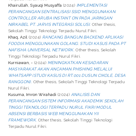
Khairullah, Syauqi Musyaffa
(2024)
IMPLEMENTASI
PERANCANGAN SENTRALISASI SSID MENGGUNAKAN
CONTROLLER ARUBA INSTANT ON PADA JARINGAN
NIRKABEL PT. JARVIS INTEGRASI SOLUSI.
Other thesis,
Sekolah Tinggi Teknologi Terpadu Nurul Fikri.
Khaq, Azil
(2024)
RANCANG BANGUN BACKEND APLIKASI
FOODIA MENGGUNAKAN GOLANG: STUDI KASUS PADA PT
NAFISHA UNIVERSAL NETWORK.
Other thesis, Sekolah
Tinggi Teknologi Terpadu Nurul Fikri.
Kurniawan, -
(2024)
MENINGKATKAN KESADARAN
MASYARAKAT AKAN ANCAMAN PHISHING MELALUI
WHATSAPP (STUDI KASUS DI RT.001 DUSUN CIKOLE, DESA
RANGGON).
Other thesis, Sekolah Tinggi Teknologi Terpadu
Nurul Fikri.
Kusuma, Imron Wirahadi
(2024)
ANALISIS DAN
PERANCANGAN SISTEM INFORMASI AKADEMIK SEKOLAH
TINGGI TEKNOLOGI TERPADU NURUL FIKRI MODUL
ABSENSI BERBASIS WEB MENGGUNAKAN YII
FRAMEWORK.
Other thesis, Sekolah Tinggi Teknologi
Terpadu Nurul Fikri.