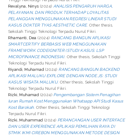
Revalyna, Ninys
(2024)
ANALISIS PENGARUH HARGA,
PELAYANAN, DAN PRODUK TERHADAP LOYALITAS
PELANGGAN MENGGUNAKAN REGRESI LINEAR STUDI
KASUS DOKTER TYAS AESTHETIC CARE.
Other thesis,
Sekolah Tinggi Teknologi Terpadu Nurul Fikri.
Rhamanti, Dea
(2024)
RANCANG BANGUN APLIKASI
SMARTCERTIFY BERBASIS WEB MENGGUNAKAN
FRAMEWORK CODEIGNITER (STUDI KASUS: LSP
MICROFINANCE INDONESIA).
Other thesis, Sekolah Tinggi
Teknologi Terpadu Nurul Fikri.
Riyandi, Muhamad
(2024)
RANCANG BANGUN BACKEND
APLIKASI MALUKU EXPLORE DENGAN NODE.JS: STUDI
KASUS WISATA MALUKU.
Other thesis, Sekolah Tinggi
Teknologi Terpadu Nurul Fikri.
Rizki, Muhamad
(2024)
Pengembangan Sistem Penagihan
Iuran Rumah Kost Menggunakan Whatsapp API Studi Kasus
Kost Barokah.
Other thesis, Sekolah Tinggi Teknologi
Terpadu Nurul Fikri.
Rizki, Muhammad
(2024)
PERANCANGAN USER INTERFACE
DAN USER EXPERIENCE APLIKASI PEMILIHAN RAYA DI
STMIK IKMI CIREBON MENGGUNAKAN METODE DESIGN