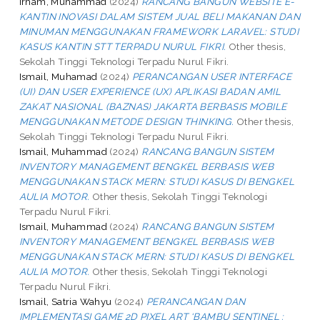
Irham, Muhammad
(2024)
RANCANG BANGUN WEBSITE E-
KANTIN INOVASI DALAM SISTEM JUAL BELI MAKANAN DAN
MINUMAN MENGGUNAKAN FRAMEWORK LARAVEL: STUDI
KASUS KANTIN STT TERPADU NURUL FIKRI.
Other thesis,
Sekolah Tinggi Teknologi Terpadu Nurul Fikri.
Ismail, Muhamad
(2024)
PERANCANGAN USER INTERFACE
(UI) DAN USER EXPERIENCE (UX) APLIKASI BADAN AMIL
ZAKAT NASIONAL (BAZNAS) JAKARTA BERBASIS MOBILE
MENGGUNAKAN METODE DESIGN THINKING.
Other thesis,
Sekolah Tinggi Teknologi Terpadu Nurul Fikri.
Ismail, Muhammad
(2024)
RANCANG BANGUN SISTEM
INVENTORY MANAGEMENT BENGKEL BERBASIS WEB
MENGGUNAKAN STACK MERN: STUDI KASUS DI BENGKEL
AULIA MOTOR.
Other thesis, Sekolah Tinggi Teknologi
Terpadu Nurul Fikri.
Ismail, Muhammad
(2024)
RANCANG BANGUN SISTEM
INVENTORY MANAGEMENT BENGKEL BERBASIS WEB
MENGGUNAKAN STACK MERN: STUDI KASUS DI BENGKEL
AULIA MOTOR.
Other thesis, Sekolah Tinggi Teknologi
Terpadu Nurul Fikri.
Ismail, Satria Wahyu
(2024)
PERANCANGAN DAN
IMPLEMENTASI GAME 2D PIXEL ART ‘BAMBU SENTINEL :