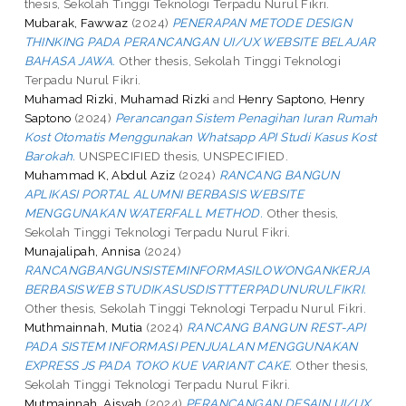
thesis, Sekolah Tinggi Teknologi Terpadu Nurul Fikri.
Mubarak, Fawwaz
(2024)
PENERAPAN METODE DESIGN
THINKING PADA PERANCANGAN UI/UX WEBSITE BELAJAR
BAHASA JAWA.
Other thesis, Sekolah Tinggi Teknologi
Terpadu Nurul Fikri.
Muhamad Rizki, Muhamad Rizki
and
Henry Saptono, Henry
Saptono
(2024)
Perancangan Sistem Penagihan Iuran Rumah
Kost Otomatis Menggunakan Whatsapp API Studi Kasus Kost
Barokah.
UNSPECIFIED thesis, UNSPECIFIED.
Muhammad K, Abdul Aziz
(2024)
RANCANG BANGUN
APLIKASI PORTAL ALUMNI BERBASIS WEBSITE
MENGGUNAKAN WATERFALL METHOD.
Other thesis,
Sekolah Tinggi Teknologi Terpadu Nurul Fikri.
Munajalipah, Annisa
(2024)
RANCANGBANGUNSISTEMINFORMASILOWONGANKERJA
BERBASISWEB STUDIKASUSDISTTTERPADUNURULFIKRI.
Other thesis, Sekolah Tinggi Teknologi Terpadu Nurul Fikri.
Muthmainnah, Mutia
(2024)
RANCANG BANGUN REST-API
PADA SISTEM INFORMASI PENJUALAN MENGGUNAKAN
EXPRESS JS PADA TOKO KUE VARIANT CAKE.
Other thesis,
Sekolah Tinggi Teknologi Terpadu Nurul Fikri.
Mutmainnah, Aisyah
(2024)
PERANCANGAN DESAIN UI/UX