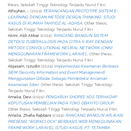
thesis, Sekolah Tinggi Teknologi Terpadu Nurul Fikri.
Alfisyhari, -
(2024)
PERANCANGAN PROTOTIPE SISTEM E-
LEARNING DENGAN METODE DESIGN THINKING: STUDI
KASUS DI RUMAH TAHFIDZ AL-AQHSA.
Other thesis,
Sekolah Tinggi Teknologi Terpadu Nurul Fikri.
Alimi, Aldi Akbar
(2024)
RANCANG BANGUN SISTEM
DETEKSI TUBERKULOSIS PADA CITRA X-RAY DENGAN
METODE CONVOLUTIONAL NEURAL NETWORK (CNN)
MENGGUNAKAN FRAMEWORK LARAVEL.
Other thesis,
Sekolah Tinggi Teknologi Terpadu Nurul Fikri.
Alqasam, Izzudin
(2024)
Implementasi Keamanan Berbasis
SIEM (Security Information and Event Management)
Menggunakan QRadar Sebagai Pendeteksi Ancaman
Keamanan Siber.
Other thesis, Sekolah Tinggi Teknologi
Terpadu Nurul Fikri.
Amalia, Devi
(2024)
PENGARUH SHOPEE ADS TERHADAP
KEPUTUSAN PEMBELIAN PADA TOKO OBAYITO GROUP.
Other thesis, Sekolah Tinggi Teknologi Terpadu Nurul Fikri.
Amalia, Zhafia Rabbani
(2024)
RANCANG BANGUN APLIKASI
PRESENSI “WORKCLOCK” BERBASIS WEB MENGGUNAKAN
FRAMEWORK LARAVEL (STUDI KASUS: PT. TETAMBA