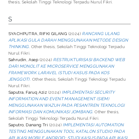
thesis, Sekolah Tinggi Teknologi Terpadu Nurul Fikri.
S
SYACHPUTRA, RIFKI GILANG
(2024)
RANCANG ULANG
APLIKASI GULA DARAH MENGGUNAKAN METODE DESIGN
THINKING.
Other thesis, Sekolah Tinggi Teknologi Terpadu
Nurul Fikri.
Sahrudin, Asep
(2024)
RESTRUKTURISASI BACKEND WEB
DARI MONOLIT KE MICROSERVICE MENGGUNAKAN
FRAMEWORK LARAVEL (STUDI KASUS PADA KOS
JENGGOT).
Other thesis, Sekolah Tinggi Teknologi Terpadu
Nurul Fikri.
Saputra, Faruq Aziz
(2024)
IMPLEMENTASI SECURITY
INFORMATION AND EVENT MANAGEMENT (SIEM)
MENGGUNAKAN WAZUH PADA PESANTREN TEKNOLOGI
INFORMASI DAN KOMUNIKASI JOMBANG.
Other thesis,
Sekolah Tinggi Teknologi Terpadu Nurul Fikri.
Saputro, Danang Tri
(2024)
IMPLEMENTASI AUTOMATION
TESTING MENGGUNAKAN TOOL KATALON STUDIO PADA
APLIKASI MOBILE ANDROID: STUDI KASUS PADA APLIKASI