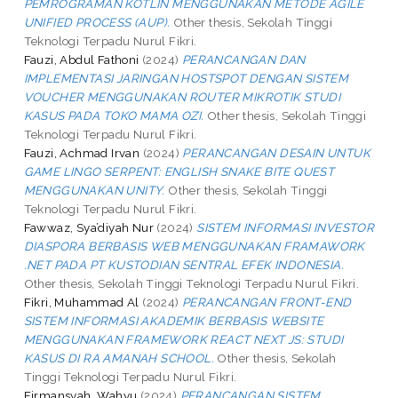
PEMROGRAMAN KOTLIN MENGGUNAKAN METODE AGILE
UNIFIED PROCESS (AUP).
Other thesis, Sekolah Tinggi
Teknologi Terpadu Nurul Fikri.
Fauzi, Abdul Fathoni
(2024)
PERANCANGAN DAN
IMPLEMENTASI JARINGAN HOSTSPOT DENGAN SISTEM
VOUCHER MENGGUNAKAN ROUTER MIKROTIK STUDI
KASUS PADA TOKO MAMA OZI.
Other thesis, Sekolah Tinggi
Teknologi Terpadu Nurul Fikri.
Fauzi, Achmad Irvan
(2024)
PERANCANGAN DESAIN UNTUK
GAME LINGO SERPENT: ENGLISH SNAKE BITE QUEST
MENGGUNAKAN UNITY.
Other thesis, Sekolah Tinggi
Teknologi Terpadu Nurul Fikri.
Fawwaz, Sya’diyah Nur
(2024)
SISTEM INFORMASI INVESTOR
DIASPORA BERBASIS WEB MENGGUNAKAN FRAMAWORK
.NET PADA PT KUSTODIAN SENTRAL EFEK INDONESIA.
Other thesis, Sekolah Tinggi Teknologi Terpadu Nurul Fikri.
Fikri, Muhammad Al
(2024)
PERANCANGAN FRONT-END
SISTEM INFORMASI AKADEMIK BERBASIS WEBSITE
MENGGUNAKAN FRAMEWORK REACT NEXT JS: STUDI
KASUS DI RA AMANAH SCHOOL.
Other thesis, Sekolah
Tinggi Teknologi Terpadu Nurul Fikri.
Firmansyah, Wahyu
(2024)
PERANCANGAN SISTEM