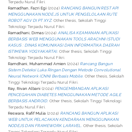
Terpadu Nurul Fikri.
Ramadhan, Fazri Egi
(2024)
RANCANG BANGUN REST API
MENGGUNAKAN NODE.JS UNTUK PENGELOLAAN RUTE
ROBOT AGV DI PT XYZ.
Other thesis, Sekolah Tinggi
Teknologi Terpadu Nurul Fikri.
Ramadhani, Dimas
(2024)
ANALISA KEAMANAN APLIKASI
BERBASIS WEB MENGGUNAKAN TOOLS ARACHNI (STUDI
KASUS : DINAS KOMUNIKASI DAN INFORMATIKA DAERAH
ISTIMEWA YOGYAKARTA).
Other thesis, Sekolah Tinggi
Teknologi Terpadu Nurul Fikri.
Ramdhani, Muhammad Amien
(2024)
Rancang Bangun
Sistem Deteksi Luka Ringan Dengan Metode Convolutional
Neural Network (CNN) Berbasis Mobile.
Other thesis, Sekolah
Tinggi Teknologi Terpadu Nurul Fikri.
Ray, Rivan Albani
(2024)
PENGEMBANGAN APLIKASI
PENCEGAHAN DIABETES MENGGUNAKAN METODE AGILE
BERBASIS ANDROID.
Other thesis, Sekolah Tinggi Teknologi
Terpadu Nurul Fikri.
Reswara, Rafif Mulia
(2024)
RANCANG BANGUN APLIKASI
WEB UNTUK PELACAKAN KENDARAAN MENGGUNAKAN
NODEJS DAN FRAMEWORK LARAVEL.
Other thesis, Sekolah
Tinggi Teknologi Terpadu Nurul Fikri.