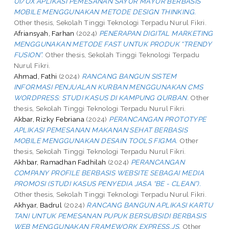
UI/UX APLIKASI PEMESANAN SAYUR MAYUR BERBASIS
MOBILE MENGGUNAKAN METODE DESIGN THINKING.
Other thesis, Sekolah Tinggi Teknologi Terpadu Nurul Fikri.
Afriansyah, Farhan
(2024)
PENERAPAN DIGITAL MARKETING
MENGGUNAKAN METODE FAST UNTUK PRODUK “TRENDY
FUSION”.
Other thesis, Sekolah Tinggi Teknologi Terpadu
Nurul Fikri.
Ahmad, Fathi
(2024)
RANCANG BANGUN SISTEM
INFORMASI PENJUALAN KURBAN MENGGUNAKAN CMS
WORDPRESS: STUDI KASUS DI KAMPUNG QURBAN.
Other
thesis, Sekolah Tinggi Teknologi Terpadu Nurul Fikri.
Akbar, Rizky Febriana
(2024)
PERANCANGAN PROTOTYPE
APLIKASI PEMESANAN MAKANAN SEHAT BERBASIS
MOBILE MENGGUNAKAN DESAIN TOOLS FIGMA.
Other
thesis, Sekolah Tinggi Teknologi Terpadu Nurul Fikri.
Akhbar, Ramadhan Fadhilah
(2024)
PERANCANGAN
COMPANY PROFILE BERBASIS WEBSITE SEBAGAI MEDIA
PROMOSI (STUDI KASUS PENYEDIA JASA “BE - CLEAN”).
Other thesis, Sekolah Tinggi Teknologi Terpadu Nurul Fikri.
Akhyar, Badrul
(2024)
RANCANG BANGUN APLIKASI KARTU
TANI UNTUK PEMESANAN PUPUK BERSUBSIDI BERBASIS
WEB MENGGUNAKAN FRAMEWORK EXPRESS.JS.
Other