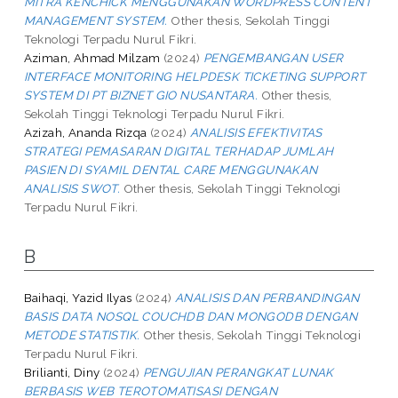
MITRA KENCHICK MENGGUNAKAN WORDPRESS CONTENT
MANAGEMENT SYSTEM.
Other thesis, Sekolah Tinggi
Teknologi Terpadu Nurul Fikri.
Aziman, Ahmad Milzam
(2024)
PENGEMBANGAN USER
INTERFACE MONITORING HELPDESK TICKETING SUPPORT
SYSTEM DI PT BIZNET GIO NUSANTARA.
Other thesis,
Sekolah Tinggi Teknologi Terpadu Nurul Fikri.
Azizah, Ananda Rizqa
(2024)
ANALISIS EFEKTIVITAS
STRATEGI PEMASARAN DIGITAL TERHADAP JUMLAH
PASIEN DI SYAMIL DENTAL CARE MENGGUNAKAN
ANALISIS SWOT.
Other thesis, Sekolah Tinggi Teknologi
Terpadu Nurul Fikri.
B
Baihaqi, Yazid Ilyas
(2024)
ANALISIS DAN PERBANDINGAN
BASIS DATA NOSQL COUCHDB DAN MONGODB DENGAN
METODE STATISTIK.
Other thesis, Sekolah Tinggi Teknologi
Terpadu Nurul Fikri.
Brilianti, Diny
(2024)
PENGUJIAN PERANGKAT LUNAK
BERBASIS WEB TEROTOMATISASI DENGAN