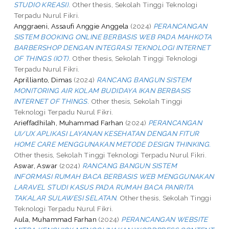
STUDIO KREASI).
Other thesis, Sekolah Tinggi Teknologi
Terpadu Nurul Fikri.
Anggraeni, Assaufi Anggie Anggela
(2024)
PERANCANGAN
SISTEM BOOKING ONLINE BERBASIS WEB PADA MAHKOTA
BARBERSHOP DENGAN INTEGRASI TEKNOLOGI INTERNET
OF THINGS (IOT).
Other thesis, Sekolah Tinggi Teknologi
Terpadu Nurul Fikri.
Aprillianto, Dimas
(2024)
RANCANG BANGUN SISTEM
MONITORING AIR KOLAM BUDIDAYA IKAN BERBASIS
INTERNET OF THINGS.
Other thesis, Sekolah Tinggi
Teknologi Terpadu Nurul Fikri.
Arieffadhilah, Muhammad Farhan
(2024)
PERANCANGAN
UI/UX APLIKASI LAYANAN KESEHATAN DENGAN FITUR
HOME CARE MENGGUNAKAN METODE DESIGN THINKING.
Other thesis, Sekolah Tinggi Teknologi Terpadu Nurul Fikri.
Aswar, Aswar
(2024)
RANCANG BANGUN SISTEM
INFORMASI RUMAH BACA BERBASIS WEB MENGGUNAKAN
LARAVEL STUDI KASUS PADA RUMAH BACA PANRITA
TAKALAR SULAWESI SELATAN.
Other thesis, Sekolah Tinggi
Teknologi Terpadu Nurul Fikri.
Aula, Muhammad Farhan
(2024)
PERANCANGAN WEBSITE