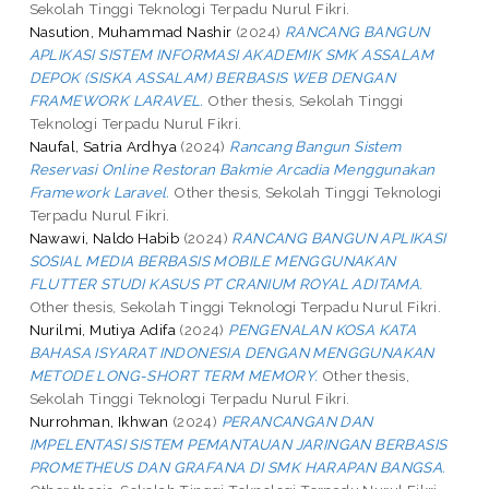
Sekolah Tinggi Teknologi Terpadu Nurul Fikri.
Nasution, Muhammad Nashir
(2024)
RANCANG BANGUN
APLIKASI SISTEM INFORMASI AKADEMIK SMK ASSALAM
DEPOK (SISKA ASSALAM) BERBASIS WEB DENGAN
FRAMEWORK LARAVEL.
Other thesis, Sekolah Tinggi
Teknologi Terpadu Nurul Fikri.
Naufal, Satria Ardhya
(2024)
Rancang Bangun Sistem
Reservasi Online Restoran Bakmie Arcadia Menggunakan
Framework Laravel.
Other thesis, Sekolah Tinggi Teknologi
Terpadu Nurul Fikri.
Nawawi, Naldo Habib
(2024)
RANCANG BANGUN APLIKASI
SOSIAL MEDIA BERBASIS MOBILE MENGGUNAKAN
FLUTTER STUDI KASUS PT CRANIUM ROYAL ADITAMA.
Other thesis, Sekolah Tinggi Teknologi Terpadu Nurul Fikri.
Nurilmi, Mutiya Adifa
(2024)
PENGENALAN KOSA KATA
BAHASA ISYARAT INDONESIA DENGAN MENGGUNAKAN
METODE LONG-SHORT TERM MEMORY.
Other thesis,
Sekolah Tinggi Teknologi Terpadu Nurul Fikri.
Nurrohman, Ikhwan
(2024)
PERANCANGAN DAN
IMPELENTASI SISTEM PEMANTAUAN JARINGAN BERBASIS
PROMETHEUS DAN GRAFANA DI SMK HARAPAN BANGSA.