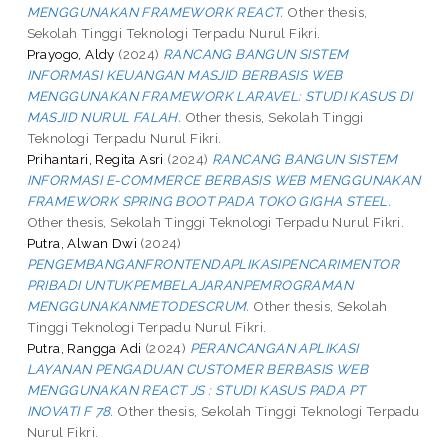
MENGGUNAKAN FRAMEWORK REACT.
Other thesis,
Sekolah Tinggi Teknologi Terpadu Nurul Fikri.
Prayogo, Aldy
(2024)
RANCANG BANGUN SISTEM
INFORMASI KEUANGAN MASJID BERBASIS WEB
MENGGUNAKAN FRAMEWORK LARAVEL: STUDI KASUS DI
MASJID NURUL FALAH.
Other thesis, Sekolah Tinggi
Teknologi Terpadu Nurul Fikri.
Prihantari, Regita Asri
(2024)
RANCANG BANGUN SISTEM
INFORMASI E-COMMERCE BERBASIS WEB MENGGUNAKAN
FRAMEWORK SPRING BOOT PADA TOKO GIGHA STEEL.
Other thesis, Sekolah Tinggi Teknologi Terpadu Nurul Fikri.
Putra, Alwan Dwi
(2024)
PENGEMBANGANFRONTENDAPLIKASIPENCARIMENTOR
PRIBADI UNTUKPEMBELAJARANPEMROGRAMAN
MENGGUNAKANMETODESCRUM.
Other thesis, Sekolah
Tinggi Teknologi Terpadu Nurul Fikri.
Putra, Rangga Adi
(2024)
PERANCANGAN APLIKASI
LAYANAN PENGADUAN CUSTOMER BERBASIS WEB
MENGGUNAKAN REACT JS : STUDI KASUS PADA PT
INOVATI F 78.
Other thesis, Sekolah Tinggi Teknologi Terpadu
Nurul Fikri.