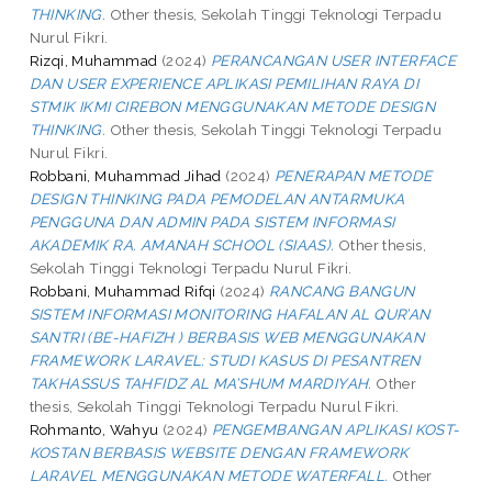
THINKING.
Other thesis, Sekolah Tinggi Teknologi Terpadu
Nurul Fikri.
Rizqi, Muhammad
(2024)
PERANCANGAN USER INTERFACE
DAN USER EXPERIENCE APLIKASI PEMILIHAN RAYA DI
STMIK IKMI CIREBON MENGGUNAKAN METODE DESIGN
THINKING.
Other thesis, Sekolah Tinggi Teknologi Terpadu
Nurul Fikri.
Robbani, Muhammad Jihad
(2024)
PENERAPAN METODE
DESIGN THINKING PADA PEMODELAN ANTARMUKA
PENGGUNA DAN ADMIN PADA SISTEM INFORMASI
AKADEMIK RA. AMANAH SCHOOL (SIAAS).
Other thesis,
Sekolah Tinggi Teknologi Terpadu Nurul Fikri.
Robbani, Muhammad Rifqi
(2024)
RANCANG BANGUN
SISTEM INFORMASI MONITORING HAFALAN AL QUR’AN
SANTRI (BE-HAFIZH ) BERBASIS WEB MENGGUNAKAN
FRAMEWORK LARAVEL: STUDI KASUS DI PESANTREN
TAKHASSUS TAHFIDZ AL MA’SHUM MARDIYAH.
Other
thesis, Sekolah Tinggi Teknologi Terpadu Nurul Fikri.
Rohmanto, Wahyu
(2024)
PENGEMBANGAN APLIKASI KOST-
KOSTAN BERBASIS WEBSITE DENGAN FRAMEWORK
LARAVEL MENGGUNAKAN METODE WATERFALL.
Other