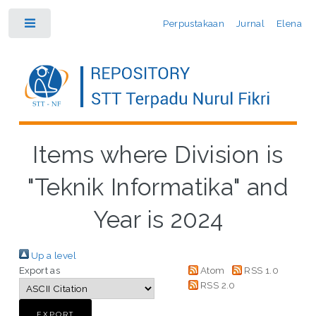
Perpustakaan
Jurnal
Elena
Toggle
Items where Division is
"Teknik Informatika" and
Year is 2024
Up a level
Export as
Atom
RSS 1.0
RSS 2.0