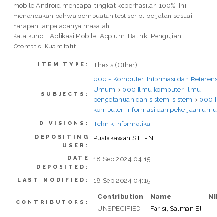
mobile Android mencapai tingkat keberhasilan 100%. Ini
menandakan bahwa pembuatan test script berjalan sesuai
harapan tanpa adanya masalah.
Kata kunci : Aplikasi Mobile, Appium, Balink, Pengujian
Otomatis, Kuantitatif
Thesis (Other)
ITEM TYPE:
000 - Komputer, Informasi dan Referens
Umum
>
000 Ilmu komputer, ilmu
SUBJECTS:
pengetahuan dan sistem-sistem
>
000 
komputer, informasi dan pekerjaan um
Teknik Informatika
DIVISIONS:
DEPOSITING
Pustakawan STT-NF
USER:
DATE
18 Sep 2024 04:15
DEPOSITED:
18 Sep 2024 04:15
LAST MODIFIED:
Contribution
Name
N
CONTRIBUTORS:
UNSPECIFIED
Farisi, Salman El
-