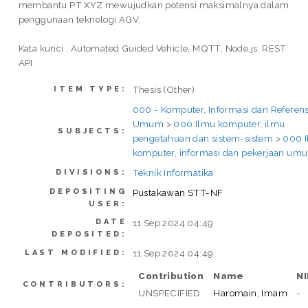
membantu PT XYZ mewujudkan potensi maksimalnya dalam
penggunaan teknologi AGV.
Kata kunci : Automated Guided Vehicle, MQTT, Node.js, REST
API
Thesis (Other)
ITEM TYPE:
000 - Komputer, Informasi dan Referens
Umum
>
000 Ilmu komputer, ilmu
SUBJECTS:
pengetahuan dan sistem-sistem
>
000 
komputer, informasi dan pekerjaan um
Teknik Informatika
DIVISIONS:
DEPOSITING
Pustakawan STT-NF
USER:
DATE
11 Sep 2024 04:49
DEPOSITED:
11 Sep 2024 04:49
LAST MODIFIED:
Contribution
Name
N
CONTRIBUTORS:
UNSPECIFIED
Haromain, Imam
-