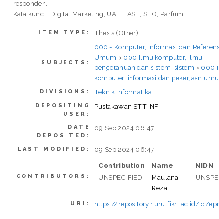
responden.
Kata kunci : Digital Marketing, UAT, FAST, SEO, Parfum
Thesis (Other)
ITEM TYPE:
000 - Komputer, Informasi dan Referens
Umum
>
000 Ilmu komputer, ilmu
SUBJECTS:
pengetahuan dan sistem-sistem
>
000 
komputer, informasi dan pekerjaan um
Teknik Informatika
DIVISIONS:
DEPOSITING
Pustakawan STT-NF
USER:
DATE
09 Sep 2024 06:47
DEPOSITED:
09 Sep 2024 06:47
LAST MODIFIED:
Contribution
Name
NIDN
CONTRIBUTORS:
UNSPECIFIED
Maulana,
UNSPE
Reza
https://repository.nurulfikri.ac.id/id/e
URI: