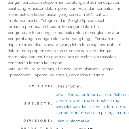
dengan percobaan eksperimen berulang untuk mendapatkan
hasil yang konsisten dalam penelitian. Hasil dari penelitian ini
menunjukkan keberhasilan yang bernilai 100%, bahwa
implementasi bot Telegram dan Google Spreadsheet
terhadap pembuatan laporan keuangan dalam hal
penginputan terancang secara baik untuk meningkatkan alur
pengembangan dengan efektivitas yang tinggi. Temuan ini
dapat memberikan wawasan yang lebih luas bagi perusahaan
dalam mengimplementasikan otomatisasi sistem dengan
memanfaatkan bot Telegram dalam penyelesaian masalah
pencatatan laporan keuangan.
Kata Kunci: Bot Telegram, Financial Administrator, Google
Spreadsheet, Laporan Keuangan, Otomatisasi Sistem.
Thesis (Other)
ITEM TYPE:
000 - Komputer, Informasi dan Referens
Umum
>
000 Ilmu komputer, ilmu
SUBJECTS:
pengetahuan dan sistem-sistem
>
000 
komputer, informasi dan pekerjaan um
Teknik Informatika
DIVISIONS:
DEPOSITING