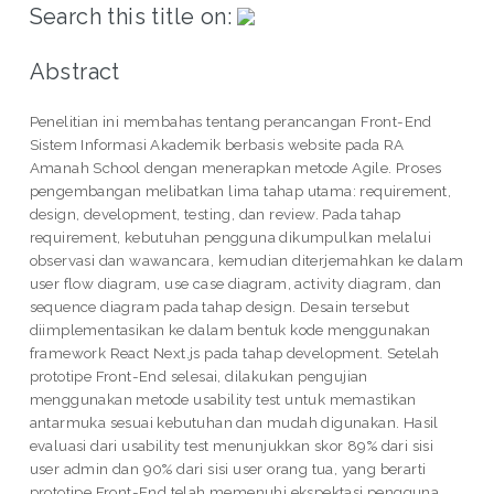
Search this title on:
Abstract
Penelitian ini membahas tentang perancangan Front-End
Sistem Informasi Akademik berbasis website pada RA
Amanah School dengan menerapkan metode Agile. Proses
pengembangan melibatkan lima tahap utama: requirement,
design, development, testing, dan review. Pada tahap
requirement, kebutuhan pengguna dikumpulkan melalui
observasi dan wawancara, kemudian diterjemahkan ke dalam
user flow diagram, use case diagram, activity diagram, dan
sequence diagram pada tahap design. Desain tersebut
diimplementasikan ke dalam bentuk kode menggunakan
framework React Next.js pada tahap development. Setelah
prototipe Front-End selesai, dilakukan pengujian
menggunakan metode usability test untuk memastikan
antarmuka sesuai kebutuhan dan mudah digunakan. Hasil
evaluasi dari usability test menunjukkan skor 89% dari sisi
user admin dan 90% dari sisi user orang tua, yang berarti
prototipe Front-End telah memenuhi ekspektasi pengguna.