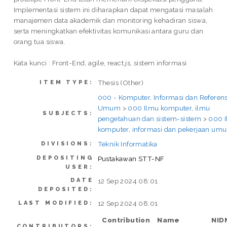
Implementasi sistem ini diharapkan dapat mengatasi masalah
manajemen data akademik dan monitoring kehadiran siswa,
serta meningkatkan efektivitas komunikasi antara guru dan
orang tua siswa.
Kata kunci : Front-End, agile, react.js, sistem informasi
Thesis (Other)
ITEM TYPE:
000 - Komputer, Informasi dan Referens
Umum
>
000 Ilmu komputer, ilmu
SUBJECTS:
pengetahuan dan sistem-sistem
>
000 
komputer, informasi dan pekerjaan um
Teknik Informatika
DIVISIONS:
DEPOSITING
Pustakawan STT-NF
USER:
DATE
12 Sep 2024 08:01
DEPOSITED:
12 Sep 2024 08:01
LAST MODIFIED:
Contribution
Name
NID
CONTRIBUTORS: