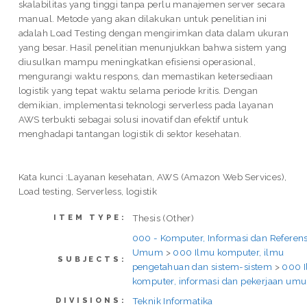
skalabilitas yang tinggi tanpa perlu manajemen server secara
manual. Metode yang akan dilakukan untuk penelitian ini
adalah Load Testing dengan mengirimkan data dalam ukuran
yang besar. Hasil penelitian menunjukkan bahwa sistem yang
diusulkan mampu meningkatkan efisiensi operasional,
mengurangi waktu respons, dan memastikan ketersediaan
logistik yang tepat waktu selama periode kritis. Dengan
demikian, implementasi teknologi serverless pada layanan
AWS terbukti sebagai solusi inovatif dan efektif untuk
menghadapi tantangan logistik di sektor kesehatan.
Kata kunci :Layanan kesehatan, AWS (Amazon Web Services),
Load testing, Serverless, logistik
Thesis (Other)
ITEM TYPE:
000 - Komputer, Informasi dan Referens
Umum
>
000 Ilmu komputer, ilmu
SUBJECTS:
pengetahuan dan sistem-sistem
>
000 
komputer, informasi dan pekerjaan um
Teknik Informatika
DIVISIONS: