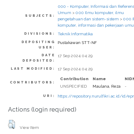
000 - Komputer, Informasi dan Referens
Umum
>
000 Ilmu komputer, ilmu
SUBJECTS:
pengetahuan dan sistem-sistem
>
000 
komputer, informasi dan pekerjaan um
Teknik Informatika
DIVISIONS:
DEPOSITING
Pustakawan STT-NF
USER:
DATE
17 Sep 2024 04:29
DEPOSITED:
17 Sep 2024 04:29
LAST MODIFIED:
Contribution
Name
NID
CONTRIBUTORS:
UNSPECIFIED
Maulana, Reza
-
https://repository.nurulfikri.ac.id/id/ep
URI:
Actions (login required)
View Item