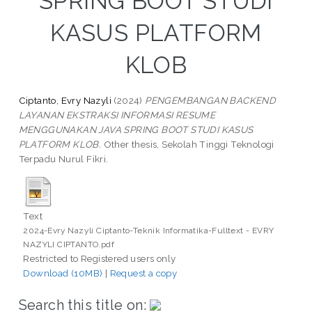
SPRING BOOT STUDI
KASUS PLATFORM
KLOB
Ciptanto, Evry Nazyli
(2024)
PENGEMBANGAN BACKEND
LAYANAN EKSTRAKSI INFORMASI RESUME
MENGGUNAKAN JAVA SPRING BOOT STUDI KASUS
PLATFORM KLOB.
Other thesis, Sekolah Tinggi Teknologi
Terpadu Nurul Fikri.
Text
2024-Evry Nazyli Ciptanto-Teknik Informatika-Fulltext - EVRY
NAZYLI CIPTANTO.pdf
Restricted to Registered users only
Download (10MB)
|
Request a copy
Search this title on: