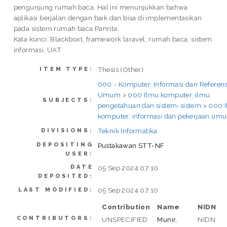
pengunjung rumah baca. Hal ini menunjukkan bahwa
aplikasi berjalan dengan baik dan bisa di implementasikan
pada sistem rumah baca Panrita.
Kata kunci: Blackboxt, framework laravel, rumah baca, sistem
informasi, UAT
Thesis (Other)
ITEM TYPE:
000 - Komputer, Informasi dan Referens
Umum
>
000 Ilmu komputer, ilmu
SUBJECTS:
pengetahuan dan sistem-sistem
>
000 
komputer, informasi dan pekerjaan um
Teknik Informatika
DIVISIONS:
DEPOSITING
Pustakawan STT-NF
USER:
DATE
05 Sep 2024 07:10
DEPOSITED:
05 Sep 2024 07:10
LAST MODIFIED:
Contribution
Name
NIDN
CONTRIBUTORS:
UNSPECIFIED
Munir,
NIDN