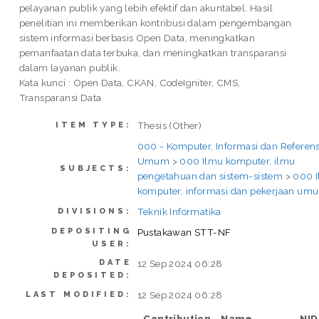
pelayanan publik yang lebih efektif dan akuntabel. Hasil
penelitian ini memberikan kontribusi dalam pengembangan
sistem informasi berbasis Open Data, meningkatkan
pemanfaatan data terbuka, dan meningkatkan transparansi
dalam layanan publik.
Kata kunci : Open Data, CKAN, CodeIgniter, CMS,
Transparansi Data
Thesis (Other)
ITEM TYPE:
000 - Komputer, Informasi dan Referens
Umum
>
000 Ilmu komputer, ilmu
SUBJECTS:
pengetahuan dan sistem-sistem
>
000 
komputer, informasi dan pekerjaan um
Teknik Informatika
DIVISIONS:
DEPOSITING
Pustakawan STT-NF
USER:
DATE
12 Sep 2024 06:28
DEPOSITED:
12 Sep 2024 06:28
LAST MODIFIED:
Contribution
Name
NI