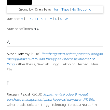
Group by:
Creators
|
Item Type
|
No Grouping
Jump to:
A
|
F
|
G
|
H
|
K
|
L
|
M
|
N
|
S
|
W
Number of items:
14
.
A
Akbar, Tammy
(2018)
Pembangunan sistem presensi dengan
menggunakan RFID dan thingspeak berbasis internet of
thing.
Other thesis, Sekolah Tinggi Teknologi Terpadu Nurul
Fikri.
F
Fauziah, Raidah
(2018)
Implementasi odoo 8 modul
purchase management pada koperasi karyawan PT. SRI.
Other thesis, Sekolah Tinggi Teknologi Terpadu Nurul Fikri.