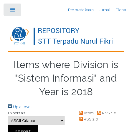
Perpustakaan
Jurnal
Elena
Toggle
Items where Division is
"Sistem Informasi" and
Year is 2018
Up a level
Export as
Atom
RSS 1.0
RSS 2.0