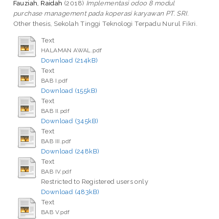
Fauziah, Raidah
(2018)
Implementasi odoo 8 modul
purchase management pada koperasi karyawan PT. SRI.
Other thesis, Sekolah Tinggi Teknologi Terpadu Nurul Fikri.
Text
HALAMAN AWAL.pdf
Download (214kB)
Text
BAB I.pdf
Download (155kB)
Text
BAB II.pdf
Download (345kB)
Text
BAB III.pdf
Download (248kB)
Text
BAB IV.pdf
Restricted to Registered users only
Download (483kB)
Text
BAB V.pdf