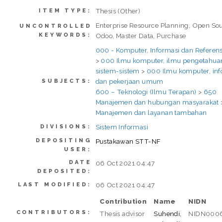
Thesis (Other)
ITEM TYPE:
Enterprise Resource Planning, Open Sou
UNCONTROLLED
KEYWORDS:
Odoo, Master Data, Purchase
000 - Komputer, Informasi dan Refere
>
000 Ilmu komputer, ilmu pengetahua
sistem-sistem
>
000 Ilmu komputer, inf
dan pekerjaan umum
SUBJECTS:
600 – Teknologi (Ilmu Terapan)
>
650
Manajemen dan hubungan masyarakat
Manajemen dan layanan tambahan
Sistem Informasi
DIVISIONS:
DEPOSITING
Pustakawan STT-NF
USER:
DATE
06 Oct 2021 04:47
DEPOSITED:
06 Oct 2021 04:47
LAST MODIFIED:
Contribution
Name
NIDN
CONTRIBUTORS:
Thesis advisor
Suhendi,
NIDN000