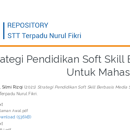
rategi Pendidikan Soft Skill
Untuk Mahas
 Silmi Rizqi
(2021)
Strategi Pendidikan Soft Skill Berbasis Media
erpadu Nurul Fikri.
xt
laman Awal.pdf
wnload (536kB)
xt
B I.pdf