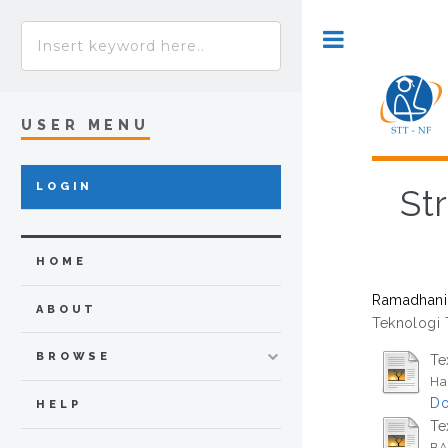
Toggle
USER MENU
LOGIN
St
HOME
Ramadhani,
ABOUT
Teknologi T
BROWSE
Te
Ha
Do
HELP
Te
BA