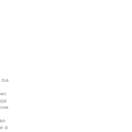
i dua
han.
nggi
iswa
dah
k di