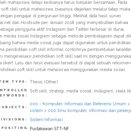
leh mahasiswa, tetapi keduanya harus berjalan bersamaan. Pada
soft skill untuk mahasiswa, biasanya diajarkan melalui tatap muka
engan pengajar di perguruan tinggi. Melihat data hasil survei
l.net dan Hootsuite per Januari 2018 yang menyebutkan bahwa
sebagai pengguna aktif Instagram dan Twitter terbesar di dunia,
 media sosial Instagram sebagai metode pembelajaran dapat di
luang bahwa media sosial juga dapat digunakan untuk pendidikan
ama pendidikan soft skill informal contohnya pembentukan karakter
 ini mengevaluasi pendidikan soft skill saat ini dengan menggunak
 likert. Lalu dari hasil evaluasi tersebut di dapat sebuah rekomen
endidikan soft skill untuk mahasiswa menggunakan media sosial.
Thesis (Other)
TEM TYPE:
NTROLLED
Soft skill, strategi, media sosial, instagram, skala li
EYWORDS:
000 - Komputer, Informasi dan Referensi Umum
SUBJECTS:
sistem
>
000 Ilmu komputer, informasi dan peker
Sistem Informasi
DIVISIONS:
EPOSITING
Pustakawan STT-NF