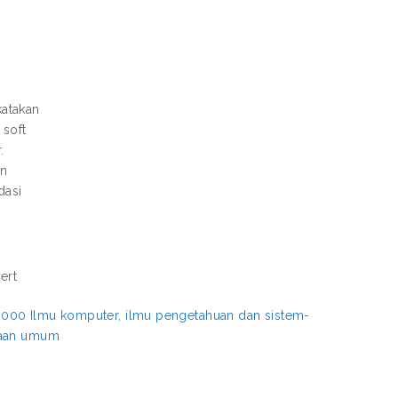
katakan
 soft
.
an
dasi
kert
>
000 Ilmu komputer, ilmu pengetahuan dan sistem-
jaan umum