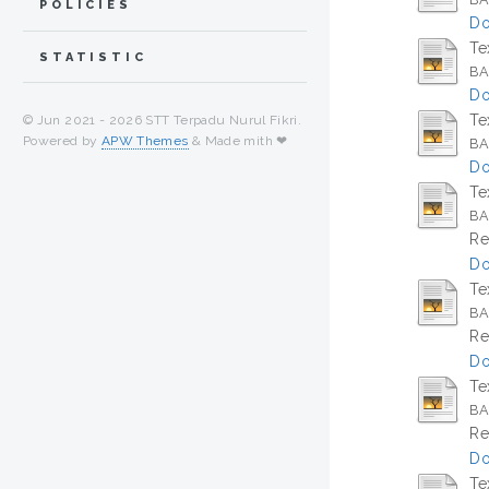
POLICIES
Do
Te
STATISTIC
BA
Do
Te
© Jun 2021 -
2026 STT Terpadu Nurul Fikri.
Powered by
APW Themes
& Made mith ❤
BAB
Do
Te
BA
Re
Do
Te
BA
Re
Do
Te
BA
Re
Do
Te