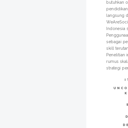
butuhkan o
pendidikan 
langsung d
WeAreSocia
Indonesia 
Penggunaan
sebagai pe
skill terut
Penelitian
rumus skala
strategi p
I
UNCO
K
D