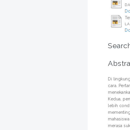
DA
Do
Te
LA
Do
Search
Abstra
Di lingkung
cara. Pert
menekanka
Kedua, pemb
lebih cond
mementingk
mahasiswa
merasa suk