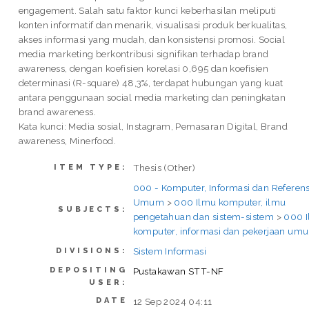
engagement. Salah satu faktor kunci keberhasilan meliputi
konten informatif dan menarik, visualisasi produk berkualitas,
akses informasi yang mudah, dan konsistensi promosi. Social
media marketing berkontribusi signifikan terhadap brand
awareness, dengan koefisien korelasi 0,695 dan koefisien
determinasi (R-square) 48,3%, terdapat hubungan yang kuat
antara penggunaan social media marketing dan peningkatan
brand awareness.
Kata kunci: Media sosial, Instagram, Pemasaran Digital, Brand
awareness, Minerfood.
Thesis (Other)
ITEM TYPE:
000 - Komputer, Informasi dan Referens
Umum
>
000 Ilmu komputer, ilmu
SUBJECTS:
pengetahuan dan sistem-sistem
>
000 
komputer, informasi dan pekerjaan um
Sistem Informasi
DIVISIONS:
DEPOSITING
Pustakawan STT-NF
USER:
DATE
12 Sep 2024 04:11