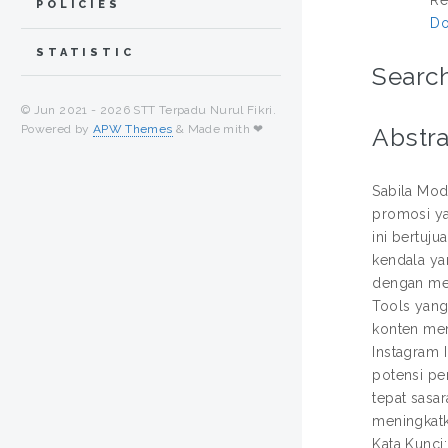
POLICIES
Do
STATISTIC
Search
© Jun 2021 -
2026 STT Terpadu Nurul Fikri.
Powered by
APW Themes
& Made mith ❤
Abstra
Sabila Mod
promosi ya
ini bertuj
kendala yan
dengan met
Tools yang
konten men
Instagram 
potensi pe
tepat sasa
meningkatk
Kata Kunci