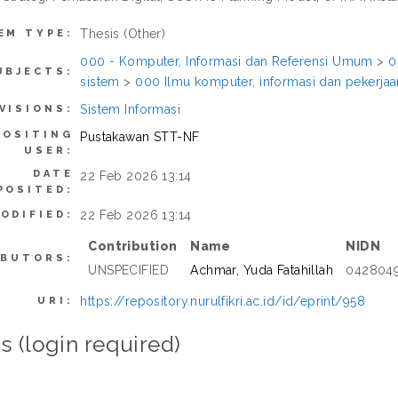
Thesis (Other)
EM TYPE:
000 - Komputer, Informasi dan Referensi Umum
>
0
UBJECTS:
sistem
>
000 Ilmu komputer, informasi dan pekerj
Sistem Informasi
VISIONS:
POSITING
Pustakawan STT-NF
USER:
DATE
22 Feb 2026 13:14
POSITED:
22 Feb 2026 13:14
ODIFIED:
Contribution
Name
NIDN
IBUTORS:
UNSPECIFIED
Achmar, Yuda Fatahillah
042804
https://repository.nurulfikri.ac.id/id/eprint/958
URI:
s (login required)