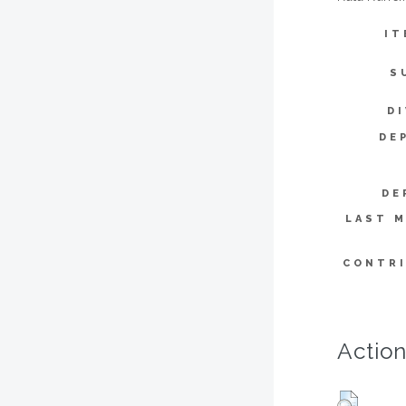
IT
S
DI
DE
DE
LAST M
CONTR
Action