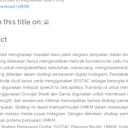
wnload (16MB)
 this title on:
ct
iste menghadapi masalah baru yakni stagnasi penjualan dalam ena
ng dilakukan hanya mengandalkan metode konvensional yaitu mulu
uan untuk mengidentifikasi kebutuhan, merancang, mengimplementas
g dihadapi dalam strategi pemasaran digital Instagram. Pendekatan
ode studi kasus serta menggunakan SOSTAC sebagai kerangka kerj
 digunakan meliputi speech to text aplikasi Transkrip.id untuk me
ggunakan Google Sheet dan Canva digunakan untuk mendesain kon
Insight, dan wawancara internal menunjukkan bahwa strategi pema
njualan. Strategi ini dapat mempermudah UMKM dalam melakukan 
ran melalui media sosial Instagram. Dengan demikian, strategi pe
an potensi penjualan UMKM.
: Strategi Pemasaran Digital, SOSTAC Planning Model, UMKM, Ins