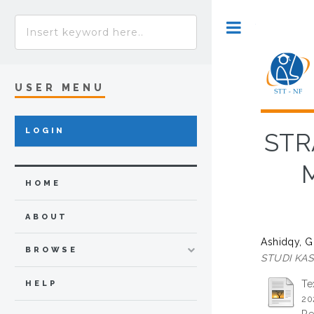
Toggle
USER MENU
LOGIN
STR
HOME
ABOUT
Ashidqy, 
BROWSE
STUDI KAS
Te
HELP
20
Re