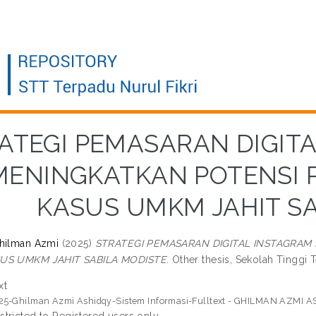
ATEGI PEMASARAN DIGIT
MENINGKATKAN POTENSI 
KASUS UMKM JAHIT S
Ghilman Azmi
(2025)
STRATEGI PEMASARAN DIGITAL INSTAGRA
US UMKM JAHIT SABILA MODISTE.
Other thesis, Sekolah Tinggi T
xt
25-Ghilman Azmi Ashidqy-Sistem Informasi-Fulltext - GHILMAN AZMI A
stricted to Registered users only