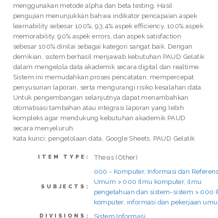
menggunakan metode alpha dan beta testing. Hasil
pengujian menunjukkan bahwa indikator pencapaian aspek
learnability sebesar 100%, 93,4% aspek efficiency, 100% aspek
memorability, 90% aspek errors, dan aspek satisfaction
sebesar 100% dinilai sebagai kategori sangat baik. Dengan
demikian, sistem berhasil menjawab kebutuhan PAUD Gelatik
dalam mengelola data akademik secara digital dan realtime.
Sistem ini memudahkan proses pencatatan, mempercepat
penyusunan laporan, serta mengurangi risiko kesalahan data.
Untuk pengembangan selanjutnya dapat menambahkan
otomatisasi tambahan atau integrasi laporan yang lebih
kompleks agar mendukung kebutuhan akademik PAUD
secara menyeluruh.
Kata kunci: pengelolaan data, Google Sheets, PAUD Gelatik
Thesis (Other)
ITEM TYPE:
000 - Komputer, Informasi dan Referens
Umum
>
000 Ilmu komputer, ilmu
SUBJECTS:
pengetahuan dan sistem-sistem
>
000 
komputer, informasi dan pekerjaan um
Sistem Informasi
DIVISIONS: