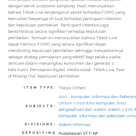
dengan teknik purposive sampling. Hasil menunjukkan
bahwa Tiktok Live berpengaruh positif terhadap FOMO yang
kemudian berpengaruh kuat terhadap participant intention
dan keputusan pembelian. Participant intention juga
berkontribusi secara signifikan terhadap keputusan
pembelian. Temuan ini menunjukkan bahwa Tiktok Live
dapat memicu FOMO yang secara signifikan dapat
mendorong keputusan pembelian sehingga menjadikannya
sebagai strategi pemasaran yang efektif bagi pelaku usaha
skincare dalam menjangkau konsumen dari generasi z.
Kata kunci: Pemasaran digital, media sosial, Tiktok Live, Fear
of Missing Out, keputusan pembelian
Thesis (Other)
ITEM TYPE:
000 - Komputer, Informasi dan Referens
Umum
>
000 Ilmu komputer, ilmu
SUBJECTS:
pengetahuan dan sistem-sistem
>
000 
komputer, informasi dan pekerjaan um
Sistem Informasi
DIVISIONS:
DEPOSITING
Pustakawan STT-NF