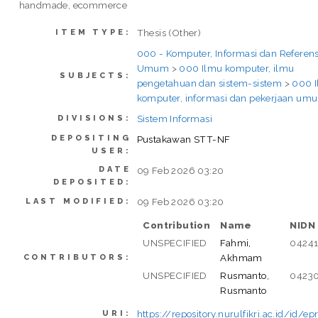
handmade, ecommerce
Thesis (Other)
ITEM TYPE:
000 - Komputer, Informasi dan Referens
Umum
>
000 Ilmu komputer, ilmu
SUBJECTS:
pengetahuan dan sistem-sistem
>
000 
komputer, informasi dan pekerjaan um
Sistem Informasi
DIVISIONS:
DEPOSITING
Pustakawan STT-NF
USER:
DATE
09 Feb 2026 03:20
DEPOSITED:
09 Feb 2026 03:20
LAST MODIFIED:
Contribution
Name
NIDN
UNSPECIFIED
Fahmi,
04241
Akhmam
CONTRIBUTORS:
UNSPECIFIED
Rusmanto,
0423
Rusmanto
https://repository.nurulfikri.ac.id/id/e
URI: