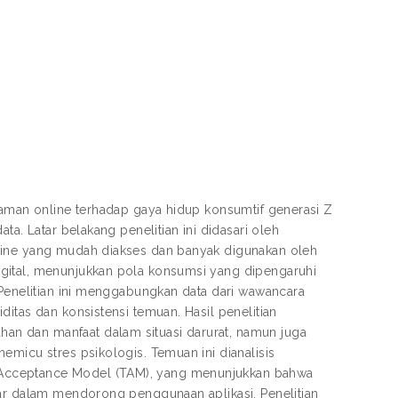
jaman online terhadap gaya hidup konsumtif generasi Z
ta. Latar belakang penelitian ini didasari oleh
nline yang mudah diakses dan banyak digunakan oleh
gital, menunjukkan pola konsumsi yang dipengaruhi
 Penelitian ini menggabungkan data dari wawancara
itas dan konsistensi temuan. Hasil penelitian
n dan manfaat dalam situasi darurat, namun juga
emicu stres psikologis. Temuan ini dianalisis
 Acceptance Model (TAM), yang menunjukkan bahwa
sar dalam mendorong penggunaan aplikasi. Penelitian