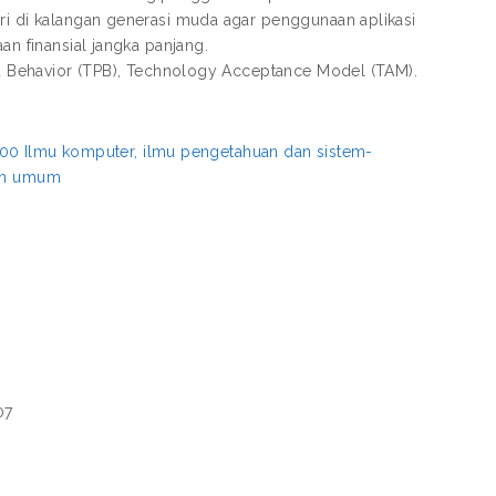
iri di kalangan generasi muda agar penggunaan aplikasi
an finansial jangka panjang.
ned Behavior (TPB), Technology Acceptance Model (TAM).
00 Ilmu komputer, ilmu pengetahuan dan sistem-
aan umum
07