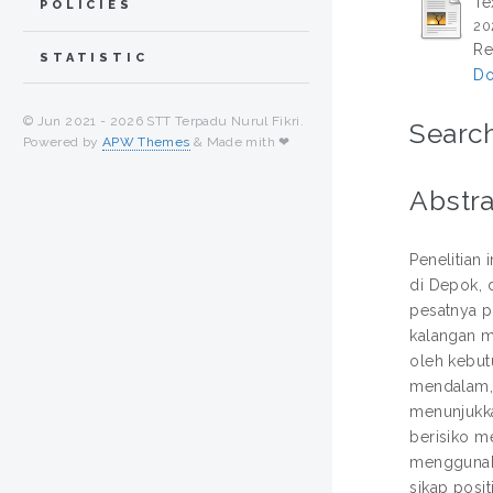
Te
POLICIES
20
Re
STATISTIC
Do
© Jun 2021 -
2026 STT Terpadu Nurul Fikri.
Search
Powered by
APW Themes
& Made mith ❤
Abstra
Penelitian
di Depok, d
pesatnya p
kalangan m
oleh kebut
mendalam, 
menunjukka
berisiko m
menggunak
sikap posi