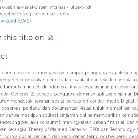
xt
25-Sabrina Manal-Sistem Informasi-Fulltext-.pdf
stricted to Registered users only
wnload (11MB)
 this title on:
ct
 ini bertujuan untuk menganalisis dampak penggunaan aplikasi pin
engan menggunakan pendekatan kualitatif dan teknik triangulasi da
ertumbuhan fintech di Indonesia, khususnya layanan pinjaman o
uda. Generasi Z, sebagai pengguna dominan aplikasi pinjaman Di
uhan mendesak, tekanan sosial, serta promosi dari media Digital.
observasi perilaku, dan dokumentasi visual untuk memastikan valid
n bahwa meskipun aplikasi pinjaman online memberikan kemudaha
endorong perilaku konsumtif, meningkatkan beban finansial, dan m
an kerangka Theory of Planned Behavior (TPB) dan Technology
tif, norma sosial permisif, dan kemudahan teknologi berperan be