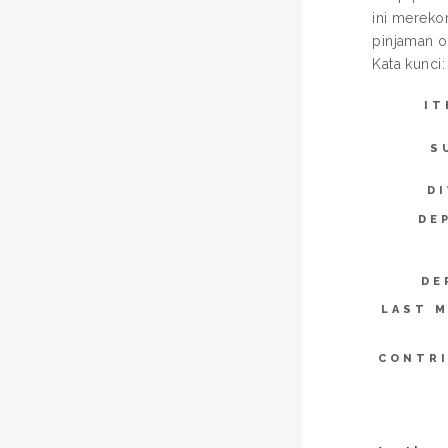
ini mereko
pinjaman on
Kata kunci
IT
S
DI
DE
DE
LAST M
CONTR