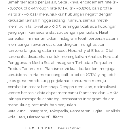
lemah terhadap penjualan, Sebaliknya, engagement rate (r =
-0,070), click-through rate (CTR) (r = -0,570), dan profile
visits (r = -0,021) menunjukkan hubungan negatif dengan
kekuatan lemah hingga sedang. Namun, semua metrik
memiliki nilai p-value > 0,05, sehingga tidak ada hubungan
yang signifikan secara statistik dengan penjualan. Hasil
penelitian ini menunjukkan Instagram lebih berperan dalam
membangun awareness dibandingkan menghasilkan
konversi langsung dalam model Hierarchy of Effects. Oleh
karena itu, disarankan untuk meningkatkan Analisis Korelatif
Penggunaan Media Sosial Instagram Terhadap Penjualan
Produk Tanaman di Plantisme. vii kualitas konten, menjaga
konsistensi, serta merancang call to action (CTA) yang lebih
jelas guna mendukung perjalanan konsumen menuju
pembelian secara bertahap. Dengan demikian, optimalisasi
konten berbasis data dapat membantu Plantisme dan UMKM
lainnya memperkuat strategi pemasaran Instagram dalam
mendukung pertumbuhan penjualan.
Kata kunci: Instagram, Tokopedia, Pemasaran Digital, Analisis
Pola Tren, Hierarchy of Effects.
Thesis (Other)
ITEM TYPE: