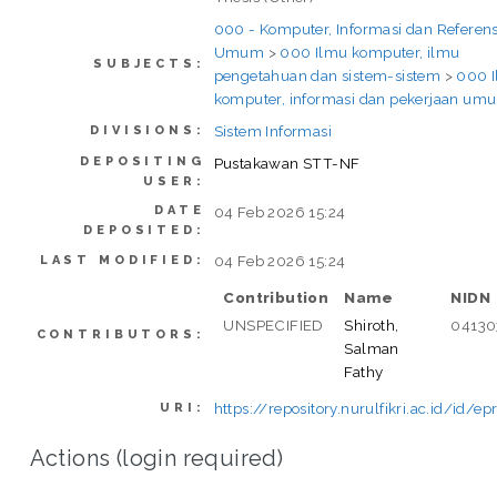
000 - Komputer, Informasi dan Referens
Umum
>
000 Ilmu komputer, ilmu
SUBJECTS:
pengetahuan dan sistem-sistem
>
000 
komputer, informasi dan pekerjaan um
Sistem Informasi
DIVISIONS:
DEPOSITING
Pustakawan STT-NF
USER:
DATE
04 Feb 2026 15:24
DEPOSITED:
04 Feb 2026 15:24
LAST MODIFIED:
Contribution
Name
NIDN
UNSPECIFIED
Shiroth,
04130
CONTRIBUTORS:
Salman
Fathy
https://repository.nurulfikri.ac.id/id/e
URI:
Actions (login required)