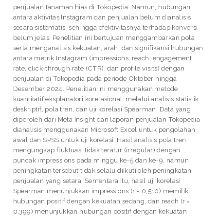
penjualan tanaman hias di Tokopedia. Namun, hubungan
antara aktivitas Instagram dan penjualan belum dianalisis
secara sistematis, sehingga efektivitasnya terhadap konversi
belum jelas. Penelitian ini bertujuan menggambarkan pola
serta menganalisis kekuatan, arah, dan signifikansi hubungan
antara metrik Instagram (impressions, reach, engagement
rate, click-through rate (CTR), dan profile visits) dengan
penjualan di Tokopedia pada periode Oktober hingga
Desember 2024. Penelitian ini menggunakan metode
kuantitatif eksplanatori korelasional, melalui analisis statistik
deskriptif, pola tren, dan uji korelasi Spearman. Data yang
diperoleh dari Meta Insight dan laporan penjualan Tokopedia
dianalisis menggunakan Microsoft Excel untuk pengolahan
awal dan SPSS untuk uji korelasi. Hasil analisis pola tren
mengungkap fluktuasi tidak teratur (irregular) dengan
puncak impressions pada minggu ke-5 dan ke-9, namun
peningkatan tersebut tidak selalu diikuti oleh peningkatan
penjualan yang setara. Sementara itu, hasil uji korelasi
Spearman menunjukkan impressions (r = 0,510) memiliki
hubungan positif dengan kekuatan sedang, dan reach (r =
0,399) menunjukkan hubungan positif dengan kekuatan