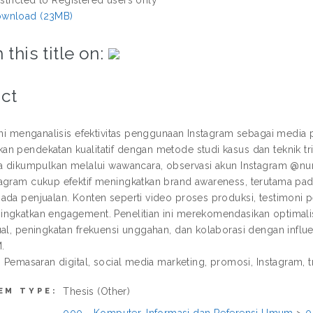
wnload (23MB)
 this title on:
ct
 ini menganalisis efektivitas penggunaan Instagram sebagai med
n pendekatan kualitatif dengan metode studi kasus dan teknik tr
ta dikumpulkan melalui wawancara, observasi akun Instagram @nur
tagram cukup efektif meningkatkan brand awareness, terutama 
ada penjualan. Konten seperti video proses produksi, testimoni 
ngkatkan engagement. Penelitian ini merekomendasikan optimali
ual, peningkatan frekuensi unggahan, dan kolaborasi dengan influ
.
: Pemasaran digital, social media marketing, promosi, Instagram, t
Thesis (Other)
EM TYPE: