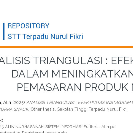
ALISIS TRIANGULASI : EF
DALAM MENINGKATKAN
PEMASARAN PRODUK 
, Alin
(2025)
ANALISIS TRIANGULASI : EFEKTIVITAS INSTAGR
URRA SNACK.
Other thesis, Sekolah Tinggi Terpadu Nurul Fikri.
xt
25-ALIN NURHASANAH-SISTEM INFORMASI-Fulltext - Alin.pdf
stricted to Registered users only