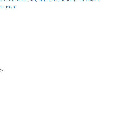
00 Ilmu komputer, ilmu pengetahuan dan sistem-
aan umum
07