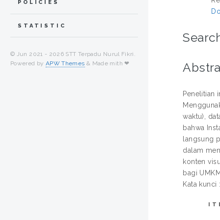
POLICIES
Do
STATISTIC
Search
© Jun 2021 -
2026 STT Terpadu Nurul Fikri.
Powered by
APW Themes
& Made mith ❤
Abstra
Penelitian
Menggunaka
waktu), da
bahwa Ins
langsung p
dalam meni
konten vis
bagi UMKM
Kata kunci 
IT