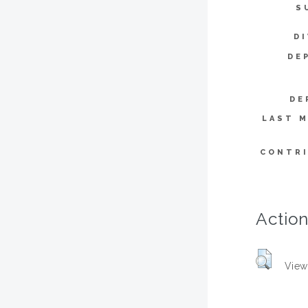
S
DI
DE
DE
LAST M
CONTR
Action
View