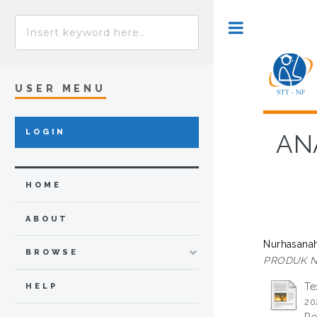
Toggle
USER MENU
LOGIN
AN
HOME
ABOUT
Nurhasanah
BROWSE
PRODUK N
Te
HELP
20
Re