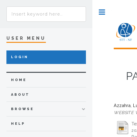
Toggle
USER MENU
LOGIN
P
HOME
ABOUT
Azzahra, Lu
BROWSE
WEBSITE 
Te
HELP
20
Re