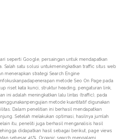
cari seperti Google, persaingan untuk mendapatkan
ata. Salah satu solusi untukmeningkatkan traffic situs web
an menerapkan strategi Search Engine
ni memfokuskanpadapenerapan metode Seo On Page pada
iset kata kunci, struktur heading, pengaturan link,
 ini adalah meningkatkan lalu lintas (traffic), pada
menggunakanpengujian metode kuantitatif digunakan
litas. Dalam penelitian ini berhasil mendapatkan
njung. Setelah melakukan optimasi, hasilnya jumlah
n itu, peneliti juga berhasil menganalisis hasil
ingga didapatkan hasil sebagai berikut, page views
atan sebesar 45%. Organic search mengalami