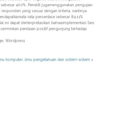
 sebesar 400%. Peneliti jugamenggunakan pengujian
esponden yang sesuai dengan kriteria, nantinya
 mendapatkanrata-rata persentase sebesar 84,11%
l ini dapat diinterpretasikan bahwaimplementasi Seo
ncerminkan penilaian positif pengunjung terhadap
age, Wordpress
mu komputer, ilmu pengetahuan dan sistem-sistem
>