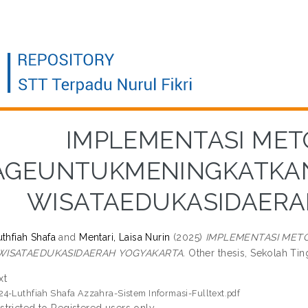
IMPLEMENTASI MET
AGEUNTUKMENINGKATKAN
WISATAEDUKASIDAERA
thfiah Shafa
and
Mentari, Laisa Nurin
(2025)
IMPLEMENTASI MET
WISATAEDUKASIDAERAH YOGYAKARTA.
Other thesis, Sekolah Tin
xt
24-Luthfiah Shafa Azzahra-Sistem Informasi-Fulltext.pdf
stricted to Registered users only