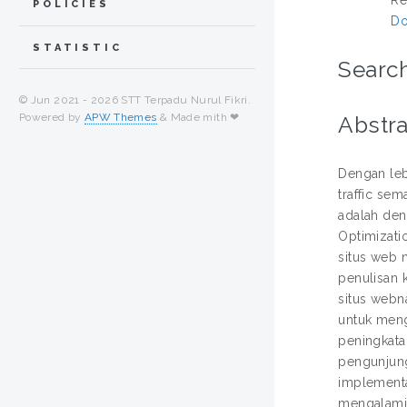
POLICIES
Do
STATISTIC
Search
© Jun 2021 -
2026 STT Terpadu Nurul Fikri.
Powered by
APW Themes
& Made mith ❤
Abstra
Dengan leb
traffic sem
adalah den
Optimizati
situs web 
penulisan k
situs webn
untuk meng
peningkata
pengunjung
implementa
mengalami 