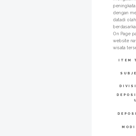
peningkata
dengan men
datadi ola
berdasarka
On Page pa
website na
wisata ter
ITEM 
SUBJ
DIVIS
DEPOS
DEPOS
MODI