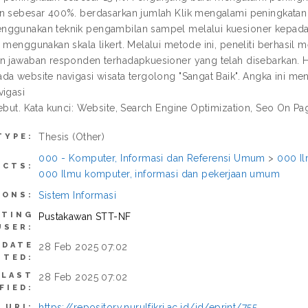
n sebesar 400%. berdasarkan jumlah Klik mengalami peningkatan
ggunakan teknik pengambilan sampel melalui kuesioner kepada r
h menggunakan skala likert. Melalui metode ini, peneliti berhasil
n jawaban responden terhadapkuesioner yang telah disebarkan. Ha
da website navigasi wisata tergolong "Sangat Baik". Angka ini me
vigasi
sebut. Kata kunci: Website, Search Engine Optimization, Seo On P
Thesis (Other)
TYPE:
000 - Komputer, Informasi dan Referensi Umum
>
000 Il
ECTS:
000 Ilmu komputer, informasi dan pekerjaan umum
Sistem Informasi
IONS:
ITING
Pustakawan STT-NF
USER:
DATE
28 Feb 2025 07:02
ITED:
LAST
28 Feb 2025 07:02
FIED:
https://repository.nurulfikri.ac.id/id/eprint/755
URI: