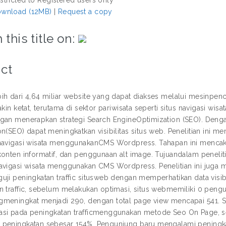
wnload (12MB)
|
Request a copy
 this title on:
ct
ih dari 4,64 miliar website yang dapat diakses melalui mesinpen
akin ketat, terutama di sektor pariwisata seperti situs navigasi wis
gan menerapkan strategi Search EngineOptimization (SEO). Deng
on(SEO) dapat meningkatkan visibilitas situs web. Penelitian i
navigasi wisata menggunakanCMS Wordpress. Tahapan ini mencakup r
onten informatif, dan penggunaan alt image. Tujuandalam penelitian
avigasi wisata menggunakan CMS Wordpress. Penelitian ini juga 
uji peningkatan traffic situsweb dengan memperhatikan data visibi
n traffic, sebelum melakukan optimasi, situs webmemiliki 0 pengu
meningkat menjadi 290, dengan total page view mencapai 541. Selai
si pada peningkatan trafficmenggunakan metode Seo On Page, seh
peningkatan sebesar 154%. Pengunjung baru mengalami peningk