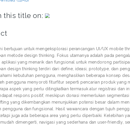
 this title on:
ct
 ini bertujuan untuk mengeksplorasi perancangan UI/UX mobile th
an metode design thinking. Fokus utamanya adalah pada pengal
aplikasi yang menarik dan fungsional untuk mendorong partisipasi
n design thinking terdiri dari define, ideasi, prototype, dan p
ahami kebutuhan pengguna, menghasilkan beberapa konsep desa
eh pengguna menyoroti fiturfitur seperti pencarian produk yang mud
rapa aspek yang perlu ditingkatkan termasuk alur registrasi dan in
dapat respons positif, meskipun donasi memerlukan segmentasi d
hrifting yang dikembangkan menunjukkan potensi besar dalam me
 pengguna dan fungsional. Hasil wawancara dengan tujuh penggu
 tetapi juga ada beberapa area yang perlu diperbaiki. Kelebihan 
 mudah dimengerti, navigasi yang sederhana dan user-friendly, sert