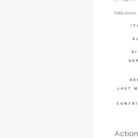
Kata kunci 
IT
S
DI
DE
DE
LAST M
CONTR
Action