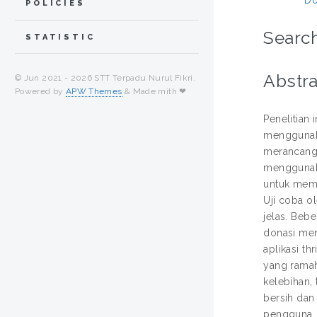
POLICIES
Search
STATISTIC
Abstra
© Jun 2021 -
2026 STT Terpadu Nurul Fikri.
Powered by
APW Themes
& Made mith ❤
Penelitian
menggunak
merancang 
menggunaka
untuk mem
Uji coba ol
jelas. Bebe
donasi men
aplikasi t
yang ramah
kelebihan,
bersih dan
pengguna.