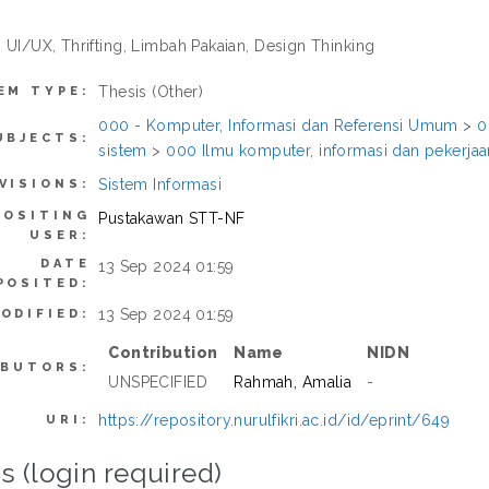
: UI/UX, Thrifting, Limbah Pakaian, Design Thinking
Thesis (Other)
EM TYPE:
000 - Komputer, Informasi dan Referensi Umum
>
0
UBJECTS:
sistem
>
000 Ilmu komputer, informasi dan pekerj
Sistem Informasi
VISIONS:
POSITING
Pustakawan STT-NF
USER:
DATE
13 Sep 2024 01:59
POSITED:
13 Sep 2024 01:59
ODIFIED:
Contribution
Name
NIDN
IBUTORS:
UNSPECIFIED
Rahmah, Amalia
-
https://repository.nurulfikri.ac.id/id/eprint/649
URI:
s (login required)