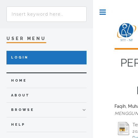
Toggle
USER MENU
LOGIN
PE
HOME
ABOUT
Faqih, Mu
BROWSE
MENGGUNA
Te
HELP
20
Do