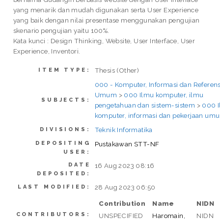
yang menarik dan mudah digunakan serta User Experience
yang baik dengan nilai presentase menggunakan pengujian
skenario pengujian yaitu 100%.
Kata kunci : Design Thinking, Website, User Interface, User
Experience, Inventori.
Thesis (Other)
ITEM TYPE:
000 - Komputer, Informasi dan Referens
Umum
>
000 Ilmu komputer, ilmu
SUBJECTS:
pengetahuan dan sistem-sistem
>
000 
komputer, informasi dan pekerjaan um
Teknik Informatika
DIVISIONS:
DEPOSITING
Pustakawan STT-NF
USER:
DATE
16 Aug 2023 08:16
DEPOSITED:
28 Aug 2023 06:50
LAST MODIFIED:
Contribution
Name
NIDN
CONTRIBUTORS:
UNSPECIFIED
Haromain,
NIDN