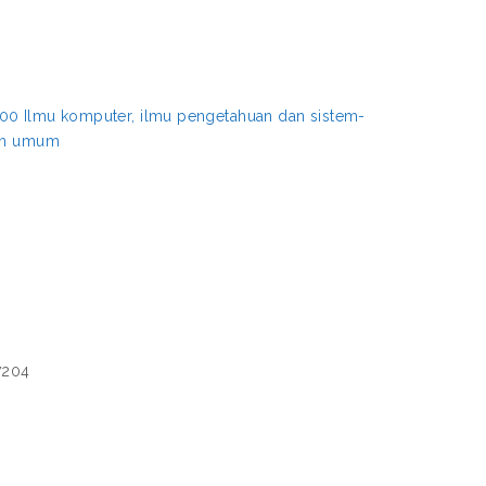
00 Ilmu komputer, ilmu pengetahuan dan sistem-
aan umum
7204