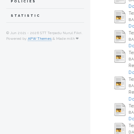
POLICIES
Do
Te
STATISTIC
BA
Do
Te
© Jun 2021 -
2026 STT Terpadu Nurul Fikri.
Powered by
APW Themes
& Made mith ❤
BA
Do
Te
BA
Re
Do
Te
BA
Re
Do
Te
BA
Do
Te
DA