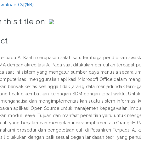
wnload (247kB)
 this title on:
ct
Terpadu Al Kahfi merupakan salah satu lembaga pendidikan swast
A dengan akreditasi A. Pada saat dilakukan penelitian terdapat p
a saat ini sistem yang mengatur sumber daya manusia secara umu
komputerisasi menggunakan aplikasi Microsoft Office dalam mengo
n banyak kertas sehingga tidak jarang data menjadi tidak terorgan
 yang tidak dikembalikan ke bagian SDM dengan tepat waktu. Unt
menganalisa dan mengimplementasikan suatu sistem informasi
akan aplikasi Open Source untuk manajemen kepegawaian. Imple
n modul leave. Tujuan dan manfaat penelitian yaitu untuk men
cuti yang berjalan dan mengetahui cara implementasi OrangeHRM d
ahami prosedur dan pengelolaan cuti di Pesantren Terpadu Al
asil dilakukan dengan baik sesuai degan landasan teori yang penul