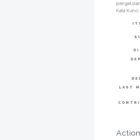
pengelolan 
Kata Kunci
IT
S
DI
DE
DE
LAST M
CONTR
Action