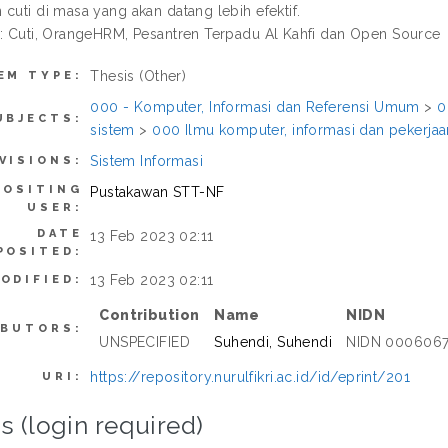
cuti di masa yang akan datang lebih efektif.
 : Cuti, OrangeHRM, Pesantren Terpadu Al Kahfi dan Open Source
Thesis (Other)
EM TYPE:
000 - Komputer, Informasi dan Referensi Umum
>
0
UBJECTS:
sistem
>
000 Ilmu komputer, informasi dan pekerj
Sistem Informasi
VISIONS:
POSITING
Pustakawan STT-NF
USER:
DATE
13 Feb 2023 02:11
POSITED:
13 Feb 2023 02:11
ODIFIED:
Contribution
Name
NIDN
IBUTORS:
UNSPECIFIED
Suhendi, Suhendi
NIDN 000606
https://repository.nurulfikri.ac.id/id/eprint/201
URI:
s (login required)