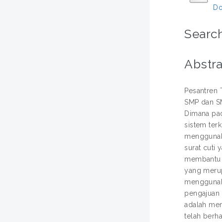
Do
Search
Abstra
Pesantren 
SMP dan SM
Dimana pad
sistem ter
menggunaka
surat cuti
membantu 
yang merup
menggunaka
pengajuan 
adalah mem
telah berh