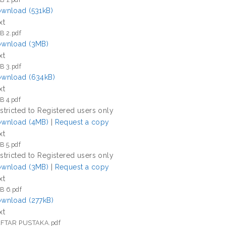
wnload (531kB)
xt
B 2.pdf
wnload (3MB)
xt
B 3.pdf
wnload (634kB)
xt
B 4.pdf
stricted to Registered users only
wnload (4MB)
|
Request a copy
xt
B 5.pdf
stricted to Registered users only
wnload (3MB)
|
Request a copy
xt
B 6.pdf
wnload (277kB)
xt
FTAR PUSTAKA.pdf