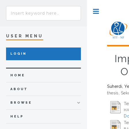
Toggle
USER MENU
LOGIN
Im
O
HOME
Suherdi, Y
ABOUT
thesis, Sek
BROWSE
Te
HA
Do
HELP
Te
BA