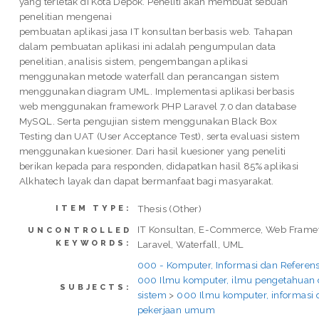
yang terletak di Kota Depok. Peneliti akan membuat sebuah
penelitian mengenai
pembuatan aplikasi jasa IT konsultan berbasis web. Tahapan
dalam pembuatan aplikasi ini adalah pengumpulan data
penelitian, analisis sistem, pengembangan aplikasi
menggunakan metode waterfall dan perancangan sistem
menggunakan diagram UML. Implementasi aplikasi berbasis
web menggunakan framework PHP Laravel 7.0 dan database
MySQL. Serta pengujian sistem menggunakan Black Box
Testing dan UAT (User Acceptance Test), serta evaluasi sistem
menggunakan kuesioner. Dari hasil kuesioner yang peneliti
berikan kepada para responden, didapatkan hasil 85% aplikasi
Alkhatech layak dan dapat bermanfaat bagi masyarakat.
Thesis (Other)
ITEM TYPE:
IT Konsultan, E-Commerce, Web Frame
UNCONTROLLED
KEYWORDS:
Laravel, Waterfall, UML
000 - Komputer, Informasi dan Refere
000 Ilmu komputer, ilmu pengetahuan 
SUBJECTS:
sistem
>
000 Ilmu komputer, informasi 
pekerjaan umum