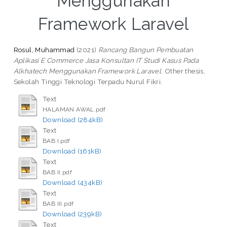
Menggunakan
Framework Laravel
Rosul, Muhammad
(2021)
Rancang Bangun Pembuatan
Aplikasi E Commerce Jasa Konsultan IT Studi Kasus Pada
Alkhatech Menggunakan Framework Laravel.
Other thesis,
Sekolah Tinggi Teknologi Terpadu Nurul Fikri.
Text
HALAMAN AWAL.pdf
Download (284kB)
Text
BAB I.pdf
Download (161kB)
Text
BAB II.pdf
Download (434kB)
Text
BAB III.pdf
Download (239kB)
Text