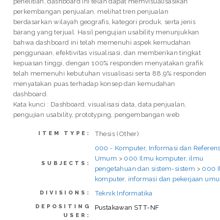
penelitian, dashboard ini telah dapat memvisualisasikan
perkembangan penjualan, melihat tren penjualan
berdasarkan wilayah geografis, kategori produk, serta jenis
barang yang terjual. Hasil pengujian usability menunjukkan
bahwa dashboard ini telah memenuhi aspek kemudahan
penggunaan, efektivitas visualisasi, dan memberikan tingkat
kepuasan tinggi, dengan 100% responden menyatakan grafik
telah memenuhi kebutuhan visualisasi serta 88,9% responden
menyatakan puas terhadap konsep dan kemudahan
dashboard.
Kata kunci : Dashboard, visualisasi data, data penjualan,
pengujian usability, prototyping, pengembangan web
Thesis (Other)
ITEM TYPE:
000 - Komputer, Informasi dan Referens
Umum
>
000 Ilmu komputer, ilmu
SUBJECTS:
pengetahuan dan sistem-sistem
>
000 
komputer, informasi dan pekerjaan um
Teknik Informatika
DIVISIONS:
DEPOSITING
Pustakawan STT-NF
USER: