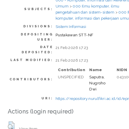
000 - Komputer, Informasi dan Referens
Umum
>
000 Ilmu komputer, ilmu
SUBJECTS:
pengetahuan dan sistem-sistem
>
000 
komputer, informasi dan pekerjaan um
Sistem Informasi
DIVISIONS:
DEPOSITING
Pustakawan STT-NF
USER:
DATE
21 Feb 2026 17:23
DEPOSITED:
21 Feb 2026 17:23
LAST MODIFIED:
Contribution
Name
NIDN
UNSPECIFIED
Saputra,
04310
CONTRIBUTORS:
Nugroho
Dwi
https://repository.nurulfikri.ac.id/id/ep
URI:
Actions (login required)
View Item