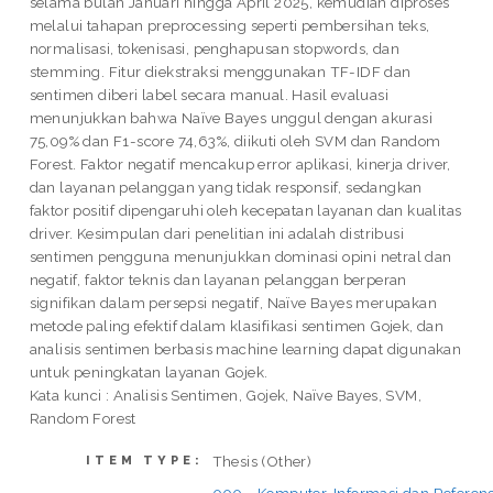
selama bulan Januari hingga April 2025, kemudian diproses
melalui tahapan preprocessing seperti pembersihan teks,
normalisasi, tokenisasi, penghapusan stopwords, dan
stemming. Fitur diekstraksi menggunakan TF-IDF dan
sentimen diberi label secara manual. Hasil evaluasi
menunjukkan bahwa Naïve Bayes unggul dengan akurasi
75,09% dan F1-score 74,63%, diikuti oleh SVM dan Random
Forest. Faktor negatif mencakup error aplikasi, kinerja driver,
dan layanan pelanggan yang tidak responsif, sedangkan
faktor positif dipengaruhi oleh kecepatan layanan dan kualitas
driver. Kesimpulan dari penelitian ini adalah distribusi
sentimen pengguna menunjukkan dominasi opini netral dan
negatif, faktor teknis dan layanan pelanggan berperan
signifikan dalam persepsi negatif, Naïve Bayes merupakan
metode paling efektif dalam klasifikasi sentimen Gojek, dan
analisis sentimen berbasis machine learning dapat digunakan
untuk peningkatan layanan Gojek.
Kata kunci : Analisis Sentimen, Gojek, Naïve Bayes, SVM,
Random Forest
Thesis (Other)
ITEM TYPE: