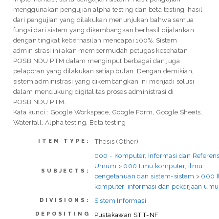
menggunakan pengujian alpha testing dan beta testing, hasil
dari pengujian yang dilakukan menunjukan bahwa semua
fungsi dari sistem yang dikembangkan berhasil dijalankan
dengan tingkat keberhasilan mencapai 100%. Sistem
administrasi ini akan mempermudah petugas kesehatan
POSBINDU PTM dalam menginput berbagai dan juga
pelaporan yang dilakukan setiap bulan. Dengan demikian,
sistem administrasi yang dikembangkan ini menjadi solusi
dalam mendukung digitalitas proses administrasi di
POSBINDU PTM.
Kata kunci : Google Workspace, Google Form, Google Sheets,
Waterfall, Alpha testing, Beta testing
Thesis (Other)
ITEM TYPE:
000 - Komputer, Informasi dan Referens
Umum
>
000 Ilmu komputer, ilmu
SUBJECTS:
pengetahuan dan sistem-sistem
>
000 
komputer, informasi dan pekerjaan um
Sistem Informasi
DIVISIONS:
DEPOSITING
Pustakawan STT-NF