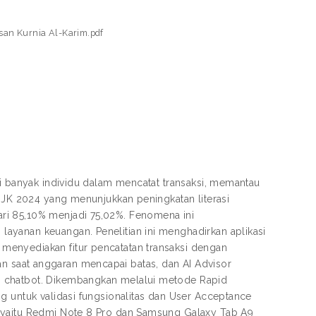
san Kurnia Al-Karim.pdf
gi banyak individu dalam mencatat transaksi, memantau
 OJK 2024 yang menunjukkan peningkatan literasi
ri 85,10% menjadi 75,02%. Fenomena ini
ayanan keuangan. Penelitian ini menghadirkan aplikasi
menyediakan fitur pencatatan transaksi dengan
gatan saat anggaran mencapai batas, dan AI Advisor
i chatbot. Dikembangkan melalui metode Rapid
g untuk validasi fungsionalitas dan User Acceptance
a yaitu Redmi Note 8 Pro dan Samsung Galaxy Tab A9