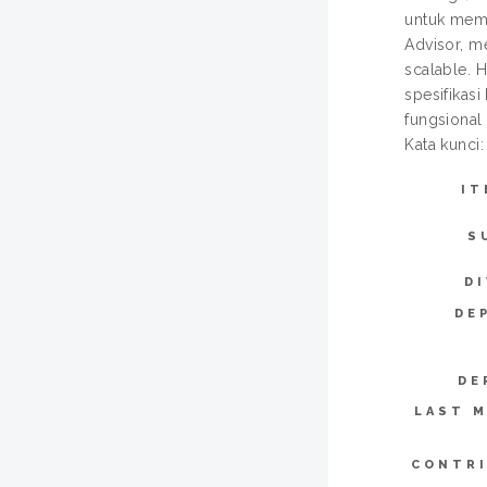
untuk memas
Advisor, m
scalable. 
spesifikas
fungsional
Kata kunci
IT
S
DI
DE
DE
LAST M
CONTR