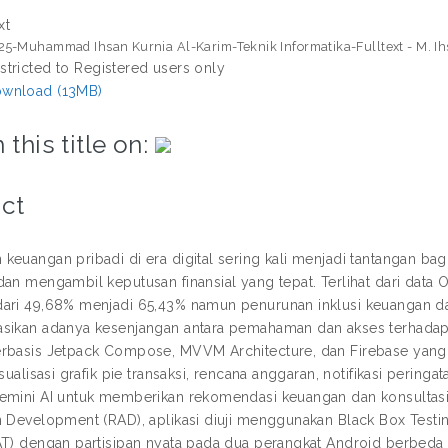
xt
25-Muhammad Ihsan Kurnia Al-Karim-Teknik Informatika-Fulltext - M. Ih
stricted to Registered users only
wnload (13MB)
 this title on:
ct
keuangan pribadi di era digital sering kali menjadi tantangan ba
dan mengambil keputusan finansial yang tepat. Terlihat dari data
ari 49,68% menjadi 65,43% namun penurunan inklusi keuangan da
sikan adanya kesenjangan antara pemahaman dan akses terhadap l
rbasis Jetpack Compose, MVVM Architecture, dan Firebase yang 
isualisasi grafik pie transaksi, rencana anggaran, notifikasi perin
emini AI untuk memberikan rekomendasi keuangan dan konsultas
n Development (RAD), aplikasi diuji menggunakan Black Box Testin
AT) dengan partisipan nyata pada dua perangkat Android berbed