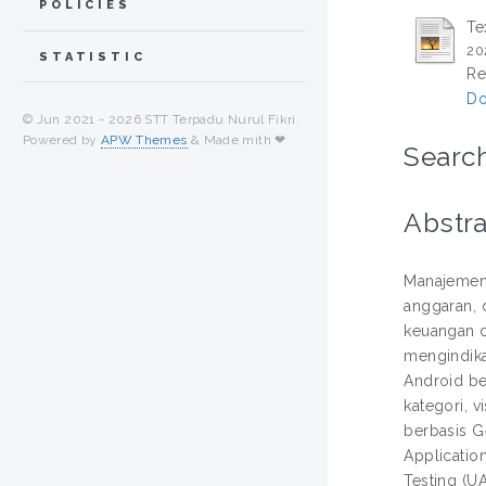
POLICIES
Te
20
STATISTIC
Re
Do
© Jun 2021 -
2026 STT Terpadu Nurul Fikri.
Powered by
APW Themes
& Made mith ❤
Search
Abstra
Manajemen 
anggaran, 
keuangan d
mengindika
Android be
kategori, v
berbasis G
Applicatio
Testing (U