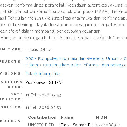
tikan performa lintas perangkat. Keandalan autentikasi, akurasi pe
embuktikan bahwa kombinasi Jetpack Compose, MVVM, dan Fireba
Hasil Pengujian menunjukkan stabilitas antarmuka dan performa ap
i berbeda, sehingga layak diterapkan di beragam perangkat Andro
 dan efektif dalam membantu pengelolaan keuangan
: Manajemen Keuangan Pribadi, Android, Firebase, Jetpack Comp
Thesis (Other)
EM TYPE:
000 - Komputer, Informasi dan Referensi Umum
>
0
UBJECTS:
sistem
>
000 Ilmu komputer, informasi dan pekerj
Teknik Informatika
VISIONS:
POSITING
Pustakawan STT-NF
USER:
DATE
11 Feb 2026 03:53
POSITED:
11 Feb 2026 03:53
ODIFIED:
Contribution
Name
NIDN
IBUTORS:
UNSPECIFIED
Farisi, Salman El
0424088901