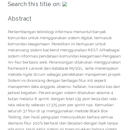
Search this title on:
Abstract
Perkembangan teknologi informasi menuntut banyak
komunitas untuk menggunakan sistem digital, termasuk
komunitas keagamaan. Penelitian ini bertujuan untuk
merancang sistem backend menggunakan REST APIsebagai
sistem informasi pendataan komunitas keagamaan Pengajian
An-Nur berbasis web. Perancangan dilakukan menggunakan
framework Laravel dan database MySQL, serta menerapkan
metode Agile Scrum sebagai pendekatan manajemen proyek.
Sistem ini dirancang dengan berbagai fitur inti seperti
manajemen data anggota, absensi, hafalan, transaksi kas dan
jadwal kegiatan. Perancangan sistem dilakukan selama 4
bulan melalui 8 sprint, dengan total 139 poin kerja dan rata-
rata velocity sebesar 17,375 poin per sprint nya. Kemudian
seluruh 37 fitur di uji menggunakan metode Black Box
Testing, dan hasil pengujian menunjukkan bahwa semua
skenario fitur 100% berhasil dan berjalan dengan baik tanpa
ada error. Hasil akhir sistem ini menunjukkan bahwa sistem