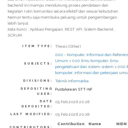
backend ini mampu mendukung proses pendataan dan
kegiatan rutin komunitas secara efektif dan sesuai kebutuhan.
Namun tentu saja membuka peluang untuk pengembangan
lebih lanjut.
Kata Kunci : Aplikasi Pengajian, REST API, Sistem Backend ,
SCRUM.
Thesis (Other)
ITEM TYPE:
000 - Komputer, Informasi dan Referens
Umum
>
000 Ilmu komputer, ilmu
SUBJECTS:
pengetahuan dan sistem-sistem
>
000 
komputer, informasi dan pekerjaan um
Teknik Informatika
DIVISIONS:
DEPOSITING
Pustakawan STT-NF
USER:
DATE
05 Feb 2026 20:28
DEPOSITED:
05 Feb 2026 20:28
LAST MODIFIED:
Contribution
Name
NIDN
CONTRIBUTORS: