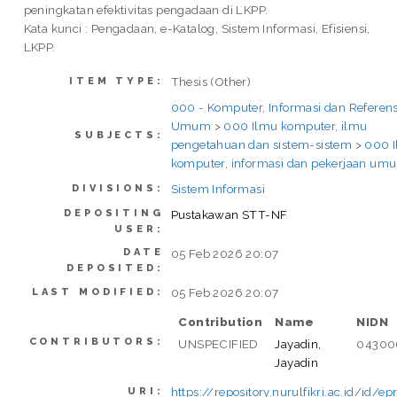
peningkatan efektivitas pengadaan di LKPP.
Kata kunci : Pengadaan, e-Katalog, Sistem Informasi, Efisiensi,
LKPP.
Thesis (Other)
ITEM TYPE:
000 - Komputer, Informasi dan Referens
Umum
>
000 Ilmu komputer, ilmu
SUBJECTS:
pengetahuan dan sistem-sistem
>
000 
komputer, informasi dan pekerjaan um
Sistem Informasi
DIVISIONS:
DEPOSITING
Pustakawan STT-NF
USER:
DATE
05 Feb 2026 20:07
DEPOSITED:
05 Feb 2026 20:07
LAST MODIFIED:
Contribution
Name
NIDN
CONTRIBUTORS:
UNSPECIFIED
Jayadin,
04300
Jayadin
https://repository.nurulfikri.ac.id/id/e
URI: