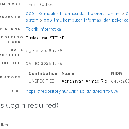
Thesis (Other)
EM TYPE:
000 - Komputer, Informasi dan Referensi Umum
>
0
UBJECTS:
sistem
>
000 Ilmu komputer, informasi dan pekerj
Teknik Informatika
VISIONS:
POSITING
Pustakawan STT-NF
USER:
DATE
05 Feb 2026 17:48
POSITED:
05 Feb 2026 17:48
ODIFIED:
Contribution
Name
NIDN
IBUTORS:
UNSPECIFIED
Adriansyah, Ahmad Rio
0413128
https://repository.nurulfikri.ac.id/id/eprint/875
URI:
s (login required)
 Item