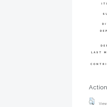
IT
S
DI
DE
DE
LAST M
CONTR
Action
View