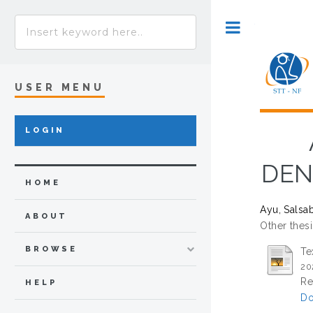
Toggle
USER MENU
LOGIN
DEN
HOME
Ayu, Salsab
ABOUT
Other thesi
BROWSE
Te
20
Re
HELP
Do