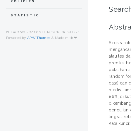
POLICIES
Search
STATISTIC
Abstra
© Jun 2021 -
2026 STT Terpadu Nurul Fikri.
Powered by
APW Themes
& Made mith ❤
Sirosis ha
mengancam j
atau tes da
prediksi b
pelatihan s
random for
data) dan d
medis lain
86%, diiku
dikembangk
pengujian 
tingkat ke
Kata kunci: