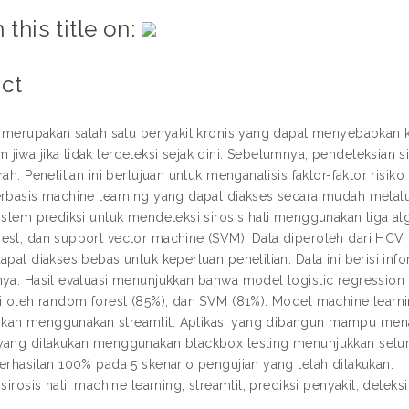
 this title on:
ct
ti merupakan salah satu penyakit kronis yang dapat menyebabkan 
iwa jika tidak terdeteksi sejak dini. Sebelumnya, pendeteksian si
rah. Penelitian ini bertujuan untuk menganalisis faktor-faktor ris
erbasis machine learning yang dapat diakses secara mudah melalui
istem prediksi untuk mendeteksi sirosis hati menggunakan tiga alg
est, dan support vector machine (SVM). Data diperoleh dari HCV Da
apat diakses bebas untuk keperluan penelitian. Data ini berisi infor
nya. Hasil evaluasi menunjukkan bahwa model logistic regressio
ti oleh random forest (85%), dan SVM (81%). Model machine learn
an menggunakan streamlit. Aplikasi yang dibangun mampu menampi
yang dilakukan menggunakan blackbox testing menunjukkan selur
berhasilan 100% pada 5 skenario pengujian yang telah dilakukan.
 sirosis hati, machine learning, streamlit, prediksi penyakit, deteksi 