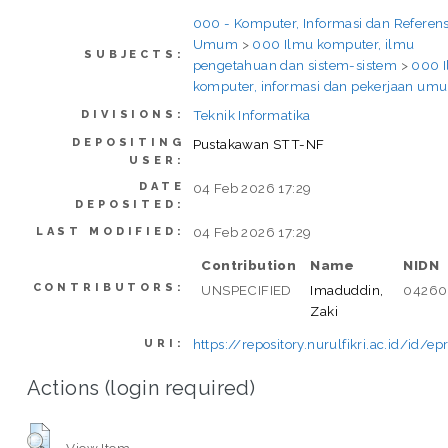
000 - Komputer, Informasi dan Referens
Umum
>
000 Ilmu komputer, ilmu
SUBJECTS:
pengetahuan dan sistem-sistem
>
000 
komputer, informasi dan pekerjaan um
Teknik Informatika
DIVISIONS:
DEPOSITING
Pustakawan STT-NF
USER:
DATE
04 Feb 2026 17:29
DEPOSITED:
04 Feb 2026 17:29
LAST MODIFIED:
Contribution
Name
NIDN
CONTRIBUTORS:
UNSPECIFIED
Imaduddin,
04260
Zaki
https://repository.nurulfikri.ac.id/id/e
URI:
Actions (login required)