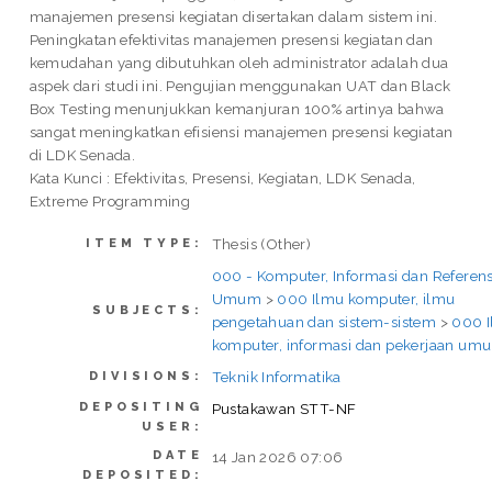
manajemen presensi kegiatan disertakan dalam sistem ini.
Peningkatan efektivitas manajemen presensi kegiatan dan
kemudahan yang dibutuhkan oleh administrator adalah dua
aspek dari studi ini. Pengujian menggunakan UAT dan Black
Box Testing menunjukkan kemanjuran 100% artinya bahwa
sangat meningkatkan efisiensi manajemen presensi kegiatan
di LDK Senada.
Kata Kunci : Efektivitas, Presensi, Kegiatan, LDK Senada,
Extreme Programming
Thesis (Other)
ITEM TYPE:
000 - Komputer, Informasi dan Referens
Umum
>
000 Ilmu komputer, ilmu
SUBJECTS:
pengetahuan dan sistem-sistem
>
000 
komputer, informasi dan pekerjaan um
Teknik Informatika
DIVISIONS:
DEPOSITING
Pustakawan STT-NF
USER:
DATE
14 Jan 2026 07:06
DEPOSITED: