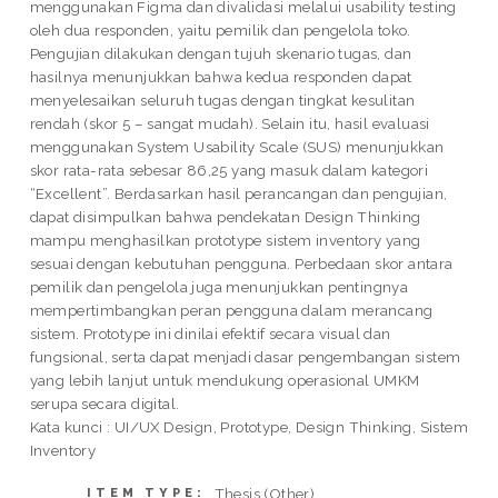
menggunakan Figma dan divalidasi melalui usability testing
oleh dua responden, yaitu pemilik dan pengelola toko.
Pengujian dilakukan dengan tujuh skenario tugas, dan
hasilnya menunjukkan bahwa kedua responden dapat
menyelesaikan seluruh tugas dengan tingkat kesulitan
rendah (skor 5 – sangat mudah). Selain itu, hasil evaluasi
menggunakan System Usability Scale (SUS) menunjukkan
skor rata-rata sebesar 86,25 yang masuk dalam kategori
“Excellent”. Berdasarkan hasil perancangan dan pengujian,
dapat disimpulkan bahwa pendekatan Design Thinking
mampu menghasilkan prototype sistem inventory yang
sesuai dengan kebutuhan pengguna. Perbedaan skor antara
pemilik dan pengelola juga menunjukkan pentingnya
mempertimbangkan peran pengguna dalam merancang
sistem. Prototype ini dinilai efektif secara visual dan
fungsional, serta dapat menjadi dasar pengembangan sistem
yang lebih lanjut untuk mendukung operasional UMKM
serupa secara digital.
Kata kunci : UI/UX Design, Prototype, Design Thinking, Sistem
Inventory
Thesis (Other)
ITEM TYPE: