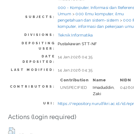
000 - Komputer, Informasi dan Referens
Umum
>
000 Ilmu komputer, ilmu
SUBJECTS:
pengetahuan dan sistem-sistem
>
000 
komputer, informasi dan pekerjaan um
Teknik Informatika
DIVISIONS:
DEPOSITING
Pustakawan STT-NF
USER:
DATE
14 Jan 2026 04:35
DEPOSITED:
14 Jan 2026 04:35
LAST MODIFIED:
Contribution
Name
NIDN
CONTRIBUTORS:
UNSPECIFIED
Imaduddin,
04260
Zaki
https://repository.nurulfikri.ac.id/id/ep
URI:
Actions (login required)