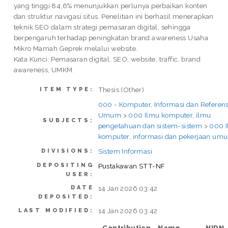
yang tinggi 84,6% menunjukkan perlunya perbaikan konten
dan struktur navigasi situs. Penelitian ini berhasil menerapkan
teknik SEO dalam strategi pemasaran digital, sehingga
berpengaruh terhadap peningkatan brand awareness Usaha
Mikro Mamah Geprek melalui website.
Kata Kunci: Pemasaran digital, SEO, website, traffic, brand
awareness, UMKM.
Thesis (Other)
ITEM TYPE:
000 - Komputer, Informasi dan Referens
Umum
>
000 Ilmu komputer, ilmu
SUBJECTS:
pengetahuan dan sistem-sistem
>
000 
komputer, informasi dan pekerjaan um
Sistem Informasi
DIVISIONS:
DEPOSITING
Pustakawan STT-NF
USER:
DATE
14 Jan 2026 03:42
DEPOSITED:
14 Jan 2026 03:42
LAST MODIFIED:
Contribution
Name
NIDN