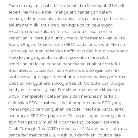
Pada era digital, Usaha Mikro, Kecil, dan Menengah (UMKM)
seperti Mamah Geprek, mengalami tantangan dalam
meningkatkan visibilitas dan daya saing di era digital karena
belum memiliki situs web, sehingga calon pelanggan
kesulitan menemukan informasi produk secara online.
Penelitian ini bertujuan untuk mengimplementasikan teknik
Search Engine Optimization (SEO) pada laman web Mamah
Geprek guna meningkatkan traffic situs dan brand awareness.
Metode yang digunakan dalam penelitian ini adalah
penelitian tindakan dengan pendekatan kualitatif melalui
studi literatur, observasi, dan wawancara dengan pemilik
usaha serta, uji eksperimental untuk menganalisis performa
website menggunakan Google Search Console, dan Google
Analytics selama 23 hari. Pemilihan metode ini dilakukan
untuk memperolah data empiris dan mendalam terkait
efektivitas SEO. Hasilnya, setelah implementasi SEO yang
mencangkup pembangunan website, riset kata kunci, serta
penerapan SEO On-page dan Off-page, terjadi peningkatan
signifikan pada jumlah klik dan tayang, dengan rata-rata
Click Through Rate(CTR) mencapai 17,2% dan posisi rata-rata
pencarian mencapai 2,4. Meskipun demikian, bounce rate