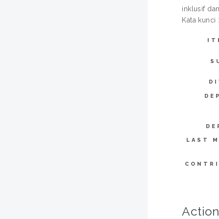
inklusif d
Kata kunci
IT
S
DI
DE
DE
LAST M
CONTR
Action