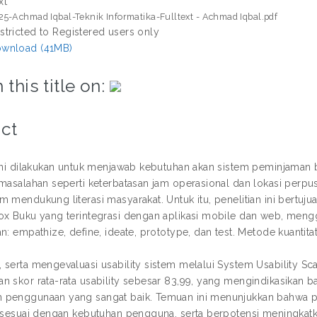
xt
25-Achmad Iqbal-Teknik Informatika-Fulltext - Achmad Iqbal.pdf
stricted to Registered users only
wnload (41MB)
 this title on:
ct
 ini dilakukan untuk menjawab kebutuhan akan sistem peminjaman 
rmasalahan seperti keterbatasan jam operasional dan lokasi perp
m mendukung literasi masyarakat. Untuk itu, penelitian ini bert
ox Buku yang terintegrasi dengan aplikasi mobile dan web, me
n: empathize, define, ideate, prototype, dan test. Metode kuantita
 serta mengevaluasi usability sistem melalui System Usability Sc
n skor rata-rata usability sebesar 83,99, yang mengindikasikan b
penggunaan yang sangat baik. Temuan ini menunjukkan bahwa pr
n sesuai dengan kebutuhan pengguna, serta berpotensi meningkatk