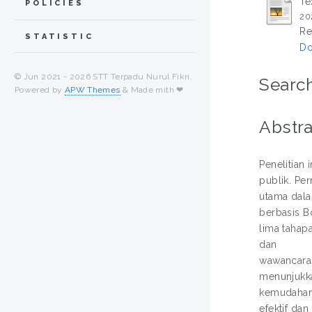
Te
POLICIES
20
Re
STATISTIC
Do
© Jun 2021 -
2026 STT Terpadu Nurul Fikri.
Search
Powered by
APW Themes
& Made mith ❤
Abstra
Penelitian
publik. Pe
utama dala
berbasis B
lima tahapa
dan
wawancara,
menunjukka
kemudahan 
efektif da