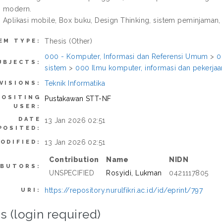
an modern.
 : Aplikasi mobile, Box buku, Design Thinking, sistem peminjaman
Thesis (Other)
EM TYPE:
000 - Komputer, Informasi dan Referensi Umum
>
0
UBJECTS:
sistem
>
000 Ilmu komputer, informasi dan pekerj
Teknik Informatika
VISIONS:
POSITING
Pustakawan STT-NF
USER:
DATE
13 Jan 2026 02:51
POSITED:
13 Jan 2026 02:51
ODIFIED:
Contribution
Name
NIDN
IBUTORS:
UNSPECIFIED
Rosyidi, Lukman
0421117805
https://repository.nurulfikri.ac.id/id/eprint/797
URI:
s (login required)