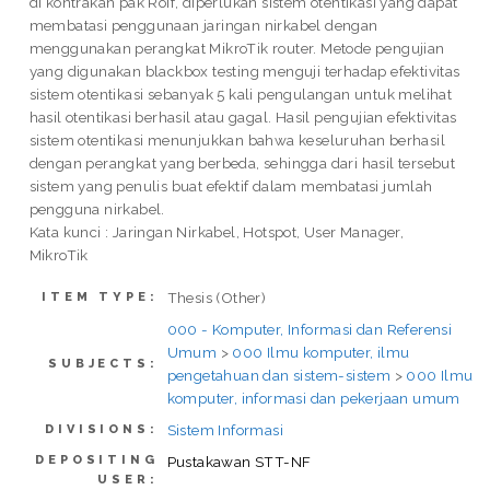
di kontrakan pak Roif, diperlukan sistem otentikasi yang dapat
membatasi penggunaan jaringan nirkabel dengan
menggunakan perangkat MikroTik router. Metode pengujian
yang digunakan blackbox testing menguji terhadap efektivitas
sistem otentikasi sebanyak 5 kali pengulangan untuk melihat
hasil otentikasi berhasil atau gagal. Hasil pengujian efektivitas
sistem otentikasi menunjukkan bahwa keseluruhan berhasil
dengan perangkat yang berbeda, sehingga dari hasil tersebut
sistem yang penulis buat efektif dalam membatasi jumlah
pengguna nirkabel.
Kata kunci : Jaringan Nirkabel, Hotspot, User Manager,
MikroTik
Thesis (Other)
ITEM TYPE:
000 - Komputer, Informasi dan Referensi
Umum
>
000 Ilmu komputer, ilmu
SUBJECTS:
pengetahuan dan sistem-sistem
>
000 Ilmu
komputer, informasi dan pekerjaan umum
Sistem Informasi
DIVISIONS:
DEPOSITING
Pustakawan STT-NF
USER: