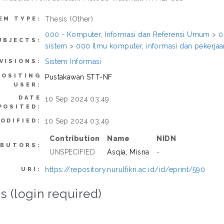
Thesis (Other)
EM TYPE:
000 - Komputer, Informasi dan Referensi Umum
>
0
UBJECTS:
sistem
>
000 Ilmu komputer, informasi dan pekerj
Sistem Informasi
VISIONS:
POSITING
Pustakawan STT-NF
USER:
DATE
10 Sep 2024 03:49
POSITED:
10 Sep 2024 03:49
ODIFIED:
Contribution
Name
NIDN
IBUTORS:
UNSPECIFIED
Asqia, Misna
-
https://repository.nurulfikri.ac.id/id/eprint/590
URI:
s (login required)