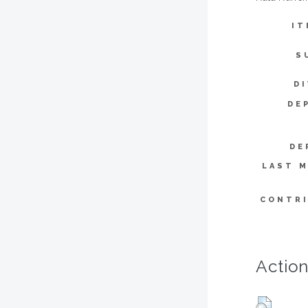
IT
S
DI
DE
DE
LAST M
CONTR
Action