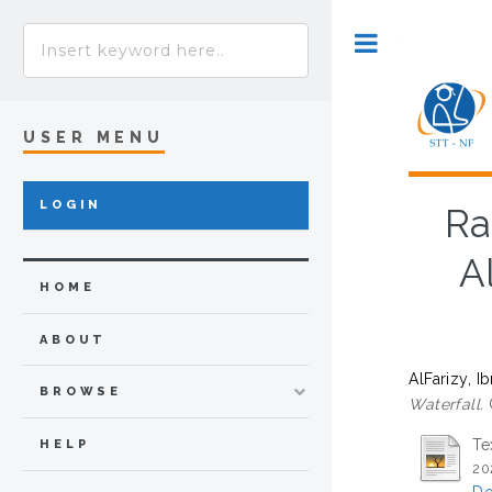
Toggle
USER MENU
LOGIN
Ra
A
HOME
ABOUT
AlFarizy, I
BROWSE
Waterfall.
O
Te
HELP
20
Do