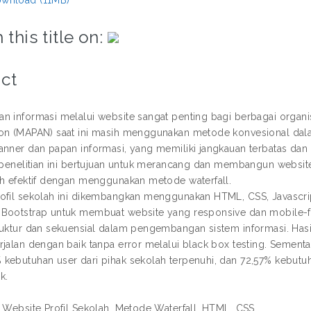
 this title on:
ct
n informasi melalui website sangat penting bagi berbagai organis
on (MAPAN) saat ini masih menggunakan metode konvesional dal
anner dan papan informasi, yang memiliki jangkauan terbatas dan
, penelitian ini bertujuan untuk merancang dan membangun websit
ih efektif dengan menggunakan metode waterfall.
ofil sekolah ini dikembangkan menggunakan HTML, CSS, Javascrip
Bootstrap untuk membuat website yang responsive dan mobile-fri
ruktur dan sekuensial dalam pengembangan sistem informasi. Has
rjalan dengan baik tanpa error melalui black box testing. Sement
kebutuhan user dari pihak sekolah terpenuhi, dan 72,57% kebutu
k.
: Website Profil Sekolah, Metode Waterfall, HTML, CSS