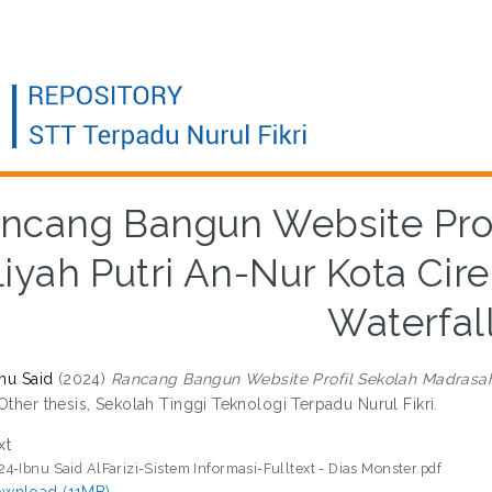
ncang Bangun Website Prof
liyah Putri An-Nur Kota Ci
Waterfal
bnu Said
(2024)
Rancang Bangun Website Profil Sekolah Madrasah
ther thesis, Sekolah Tinggi Teknologi Terpadu Nurul Fikri.
xt
24-Ibnu Said AlFarizi-Sistem Informasi-Fulltext - Dias Monster.pdf
wnload (11MB)