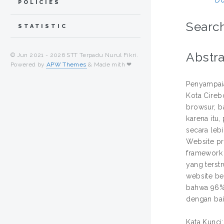
POLICIES
Search
STATISTIC
Abstra
© Jun 2021 -
2026 STT Terpadu Nurul Fikri.
Powered by
APW Themes
& Made mith ❤
Penyampaia
Kota Cireb
browsur, b
karena itu
secara leb
Website pr
framework 
yang terst
website be
bahwa 96% 
dengan bai
Kata Kunci