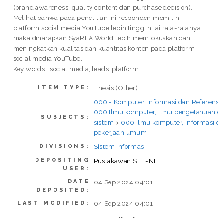
(brand awareness, quality content dan purchase decision).
Melihat bahwa pada penelitian ini responden memilih
platform social media YouTube lebih tinggi nilai rata-ratanya,
maka diharapkan SyaREA World lebih memfokuskan dan
meningkatkan kualitas dan kuantitas konten pada platform
social media YouTube.
Key words : social media, leads, platform
Thesis (Other)
ITEM TYPE:
000 - Komputer, Informasi dan Refere
000 Ilmu komputer, ilmu pengetahuan 
SUBJECTS:
sistem
>
000 Ilmu komputer, informasi 
pekerjaan umum
Sistem Informasi
DIVISIONS:
DEPOSITING
Pustakawan STT-NF
USER:
DATE
04 Sep 2024 04:01
DEPOSITED:
04 Sep 2024 04:01
LAST MODIFIED: