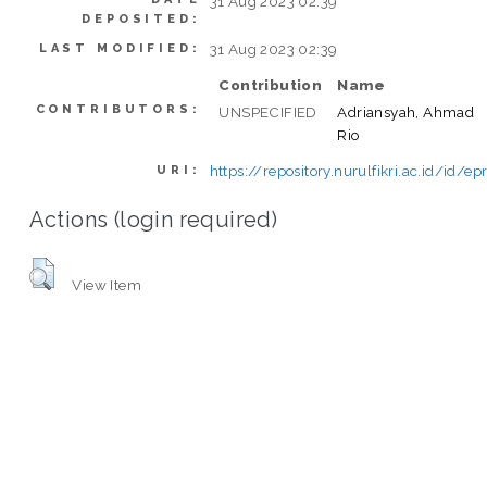
31 Aug 2023 02:39
DEPOSITED:
31 Aug 2023 02:39
LAST MODIFIED:
Contribution
Name
CONTRIBUTORS:
UNSPECIFIED
Adriansyah, Ahmad
Rio
https://repository.nurulfikri.ac.id/id/e
URI:
Actions (login required)
View Item