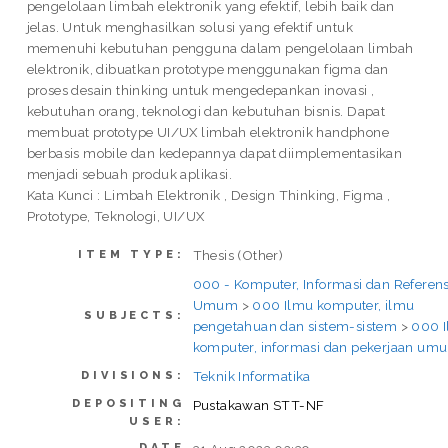
pengelolaan limbah elektronik yang efektif, lebih baik dan
jelas. Untuk menghasilkan solusi yang efektif untuk
memenuhi kebutuhan pengguna dalam pengelolaan limbah
elektronik, dibuatkan prototype menggunakan figma dan
proses desain thinking untuk mengedepankan inovasi ,
kebutuhan orang, teknologi dan kebutuhan bisnis. Dapat
membuat prototype UI/UX limbah elektronik handphone
berbasis mobile dan kedepannya dapat diimplementasikan
menjadi sebuah produk aplikasi.
Kata Kunci : Limbah Elektronik , Design Thinking, Figma ,
Prototype, Teknologi, UI/UX
Thesis (Other)
ITEM TYPE:
000 - Komputer, Informasi dan Referens
Umum
>
000 Ilmu komputer, ilmu
SUBJECTS:
pengetahuan dan sistem-sistem
>
000 
komputer, informasi dan pekerjaan um
Teknik Informatika
DIVISIONS:
DEPOSITING
Pustakawan STT-NF
USER:
DATE