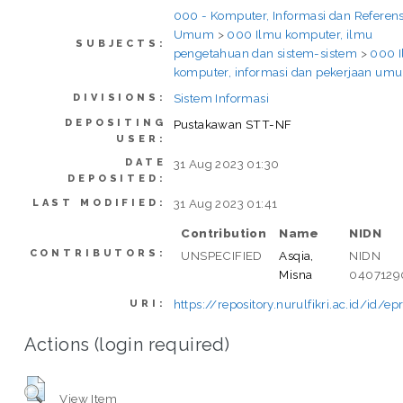
000 - Komputer, Informasi dan Referens
Umum
>
000 Ilmu komputer, ilmu
SUBJECTS:
pengetahuan dan sistem-sistem
>
000 
komputer, informasi dan pekerjaan um
Sistem Informasi
DIVISIONS:
DEPOSITING
Pustakawan STT-NF
USER:
DATE
31 Aug 2023 01:30
DEPOSITED:
31 Aug 2023 01:41
LAST MODIFIED:
Contribution
Name
NIDN
CONTRIBUTORS:
UNSPECIFIED
Asqia,
NIDN
Misna
0407129
https://repository.nurulfikri.ac.id/id/ep
URI:
Actions (login required)
View Item