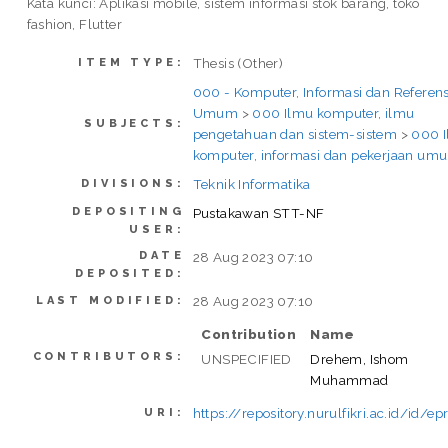
Kata kunci: Aplikasi mobile, sistem informasi stok barang, toko
fashion, Flutter
Thesis (Other)
ITEM TYPE:
000 - Komputer, Informasi dan Referens
Umum
>
000 Ilmu komputer, ilmu
SUBJECTS:
pengetahuan dan sistem-sistem
>
000 
komputer, informasi dan pekerjaan um
Teknik Informatika
DIVISIONS:
DEPOSITING
Pustakawan STT-NF
USER:
DATE
28 Aug 2023 07:10
DEPOSITED:
28 Aug 2023 07:10
LAST MODIFIED:
Contribution
Name
CONTRIBUTORS:
UNSPECIFIED
Drehem, Ishom
Muhammad
https://repository.nurulfikri.ac.id/id/ep
URI: