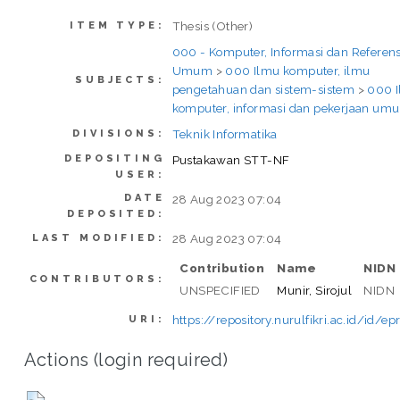
Thesis (Other)
ITEM TYPE:
000 - Komputer, Informasi dan Referens
Umum
>
000 Ilmu komputer, ilmu
SUBJECTS:
pengetahuan dan sistem-sistem
>
000 
komputer, informasi dan pekerjaan um
Teknik Informatika
DIVISIONS:
DEPOSITING
Pustakawan STT-NF
USER:
DATE
28 Aug 2023 07:04
DEPOSITED:
28 Aug 2023 07:04
LAST MODIFIED:
Contribution
Name
NIDN
CONTRIBUTORS:
UNSPECIFIED
Munir, Sirojul
NIDN
https://repository.nurulfikri.ac.id/id/ep
URI:
Actions (login required)