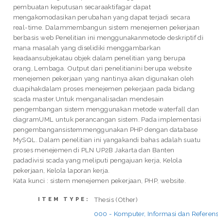
pembuatan keputusan secaraaktifagar dapat
mengakomodasikan perubahan yang dapat terjadi secara
real-time. Dalammembangun sistem menejemen pekerjaan
berbasis web Penelitian ini menggunakanmetode deskriptif di
mana masalah yang diselidiki menggambarkan
keadaansubjekatau objek dalam penelitian yang berupa
orang, Lembaga. Output dari penelitianini berupa website
menejemen pekerjaan yang nantinya akan digunakan oleh
duapihakdalam proses menejemen pekerjaan pada bidang
scada master.Untuk menganalisadan mendesain
pengembangan sistem menggunakan metode waterfall dan
diagramUML untuk perancangan sistem. Pada implementasi
pengembangansistemmenggunakan PHP dengan database
MySQL. Dalam penelitian ini yangakandi bahas adalah suatu
proses menejemen di PLN UP2B Jakarta dan Banten
padadivisi scada yang meliputi pengajuan kerja, Kelola
pekerjaan, Kelola laporan kerja.
Kata kunci : sistem menejemen pekerjaan, PHP, website.
Thesis (Other)
ITEM TYPE:
000 - Komputer, Informasi dan Referens