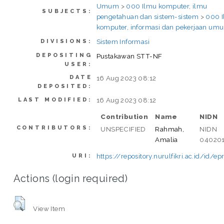
Umum
>
000 Ilmu komputer, ilmu
SUBJECTS:
pengetahuan dan sistem-sistem
>
000 
komputer, informasi dan pekerjaan um
Sistem Informasi
DIVISIONS:
DEPOSITING
Pustakawan STT-NF
USER:
DATE
16 Aug 2023 08:12
DEPOSITED:
16 Aug 2023 08:12
LAST MODIFIED:
Contribution
Name
NIDN
CONTRIBUTORS:
UNSPECIFIED
Rahmah,
NIDN
Amalia
04020
https://repository.nurulfikri.ac.id/id/ep
URI:
Actions (login required)
View Item