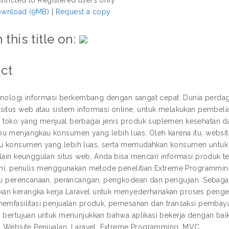
wnload (9MB)
|
Request a copy
 this title on:
ct
teknologi informasi berkembang dengan sangat cepat. Dunia perd
situs web atau sistem informasi online, untuk melakukan pembelia
toko yang menjual berbagai jenis produk suplemen kesehatan dan
u menjangkau konsumen yang lebih luas. Oleh karena itu, websit
 konsumen yang lebih luas, serta memudahkan konsumen untuk 
elain keunggulan situs web, Anda bisa mencari informasi produk 
n ini, penulis menggunakan metode penelitian Extreme Progra
itu perencanaan, perancangan, pengkodean dan pengujian. Sebagai b
n kerangka kerja Laravel untuk menyederhanakan proses penge
memfasilitasi penjualan produk, pemesanan dan transaksi pembaya
g bertujuan untuk menunjukkan bahwa aplikasi bekerja dengan baik
 : Website Penjualan, Laravel, Extreme Programming, MVC.