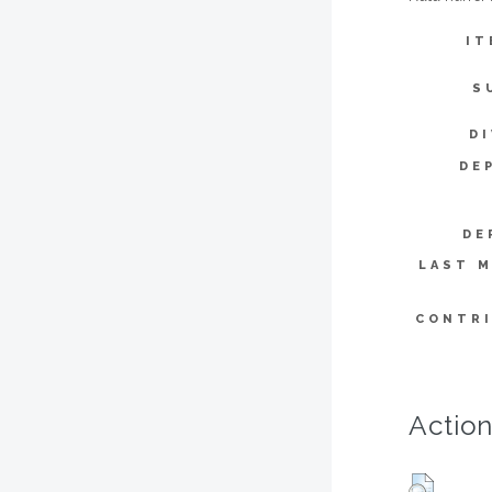
IT
S
DI
DE
DE
LAST M
CONTR
Action