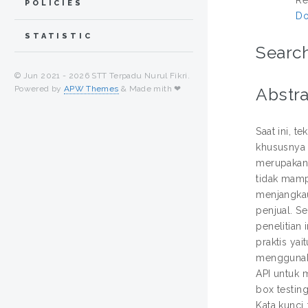
POLICIES
Do
STATISTIC
Search
© Jun 2021 -
2026 STT Terpadu Nurul Fikri.
Powered by
APW Themes
& Made mith ❤
Abstra
Saat ini, 
khususnya 
merupakan 
tidak mamp
menjangkau
penjual. S
penelitia
praktis ya
menggunaka
API untuk 
box testin
Kata kunci