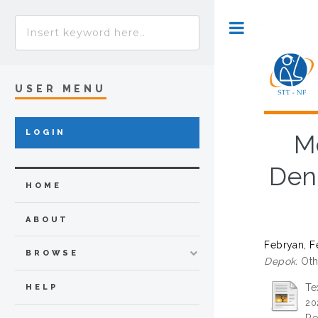
Toggle
USER MENU
LOGIN
M
Den
HOME
ABOUT
Febryan, F
BROWSE
Depok.
Othe
Te
HELP
20
Re