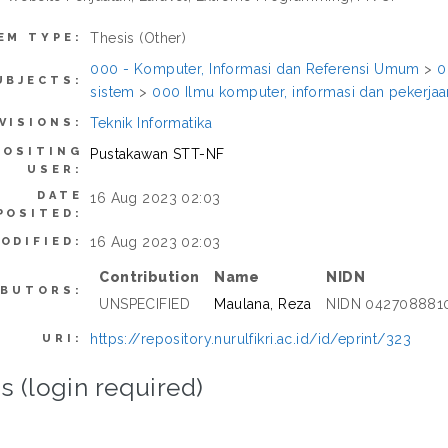
Thesis (Other)
EM TYPE:
000 - Komputer, Informasi dan Referensi Umum
>
0
UBJECTS:
sistem
>
000 Ilmu komputer, informasi dan pekerj
Teknik Informatika
VISIONS:
POSITING
Pustakawan STT-NF
USER:
DATE
16 Aug 2023 02:03
POSITED:
16 Aug 2023 02:03
ODIFIED:
Contribution
Name
NIDN
IBUTORS:
UNSPECIFIED
Maulana, Reza
NIDN 042708881
https://repository.nurulfikri.ac.id/id/eprint/323
URI:
s (login required)