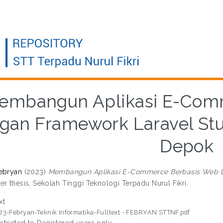
embangun Aplikasi E-Com
gan Framework Laravel Stu
Depok
ebryan
(2023)
Membangun Aplikasi E-Commerce Berbasis Web De
r thesis, Sekolah Tinggi Teknologi Terpadu Nurul Fikri.
xt
23-Febryan-Teknik Informatika-Fulltext - FEBRYAN STTNF.pdf
stricted to Registered users only