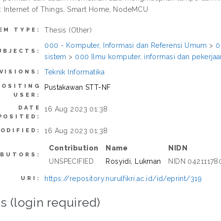
 : Internet of Things, Smart Home, NodeMCU
Thesis (Other)
EM TYPE:
000 - Komputer, Informasi dan Referensi Umum
>
0
UBJECTS:
sistem
>
000 Ilmu komputer, informasi dan pekerj
Teknik Informatika
VISIONS:
POSITING
Pustakawan STT-NF
USER:
DATE
16 Aug 2023 01:38
POSITED:
16 Aug 2023 01:38
ODIFIED:
Contribution
Name
NIDN
IBUTORS:
UNSPECIFIED
Rosyidi, Lukman
NIDN 04211178
https://repository.nurulfikri.ac.id/id/eprint/319
URI:
s (login required)