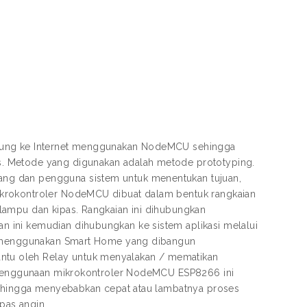
ubung ke Internet menggunakan NodeMCU sehingga
. Metode yang digunakan adalah metode prototyping.
ng dan pengguna sistem untuk menentukan tujuan,
ikrokontroler NodeMCU dibuat dalam bentuk rangkaian
lampu dan kipas. Rangkaian ini dihubungkan
 ini kemudian dihubungkan ke sistem aplikasi melalui
ng menggunakan Smart Home yang dibangun
tu oleh Relay untuk menyalakan / mematikan
n penggunaan mikrokontroler NodeMCU ESP8266 ini
 sehingga menyebabkan cepat atau lambatnya proses
pas angin.