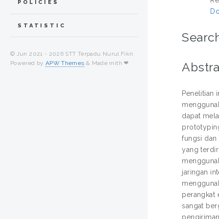
POLICIES
Do
STATISTIC
Search
© Jun 2021 -
2026 STT Terpadu Nurul Fikri.
Powered by
APW Themes
& Made mith ❤
Abstra
Penelitian
menggunaka
dapat mela
prototypin
fungsi dan
yang terdi
menggunaka
jaringan i
menggunak
perangkat 
sangat ber
pengiriman