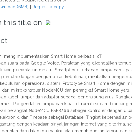
wnload (6MB)
|
Request a copy
 this title on:
ct
 ini mengimplementasikan Smart Home berbasis IoT
n suara pada Google Voice. Peralatan yang dikendalikan terh
kukan pemantauan melalui Smartphone terhadap lampu dan kipas
g dimulai dengan pengumpulan kebutuhan, melibatkan pengemba
 kebutuhan operasional sistem. Prototype Smart Home dengan m
ri dari mikrokontroler NodeMCU dan perangkat Smart Home yaitu 
n kabel jumper dan adaptor sebagai penghubung arus. Rangkaian
nternet.. Pengendalian lampu dan kipas di rumah sudah diranca
an perangkat NodeMCU ESP8266 sebagai kontroler dengan diban
elektronik, dan Firebase sebagai Database. Tingkat keberhasila
gantung dengan keadaan sinyal jaringan internet yang diterima,
 perintah dari dalam mematikan atau menghidupkan lampu dan ki