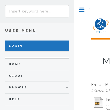
Toggle
USER MENU
LOGIN
M
HOME
ABOUT
Khalish, M
BROWSE
Internet Of
Te
HELP
20
Re