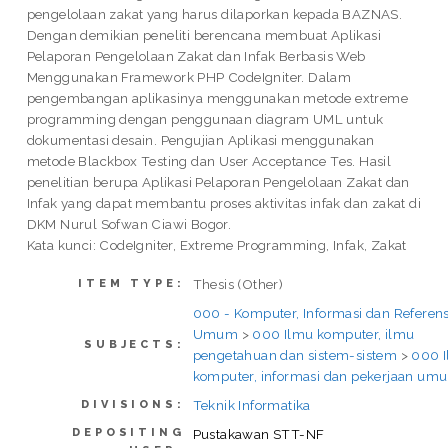
pengelolaan zakat yang harus dilaporkan kepada BAZNAS.
Dengan demikian peneliti berencana membuat Aplikasi
Pelaporan Pengelolaan Zakat dan Infak Berbasis Web
Menggunakan Framework PHP CodeIgniter. Dalam
pengembangan aplikasinya menggunakan metode extreme
programming dengan penggunaan diagram UML untuk
dokumentasi desain. Pengujian Aplikasi menggunakan
metode Blackbox Testing dan User Acceptance Tes. Hasil
penelitian berupa Aplikasi Pelaporan Pengelolaan Zakat dan
Infak yang dapat membantu proses aktivitas infak dan zakat di
DKM Nurul Sofwan Ciawi Bogor.
Kata kunci: CodeIgniter, Extreme Programming, Infak, Zakat
Thesis (Other)
ITEM TYPE:
000 - Komputer, Informasi dan Referens
Umum
>
000 Ilmu komputer, ilmu
SUBJECTS:
pengetahuan dan sistem-sistem
>
000 
komputer, informasi dan pekerjaan um
Teknik Informatika
DIVISIONS:
DEPOSITING
Pustakawan STT-NF